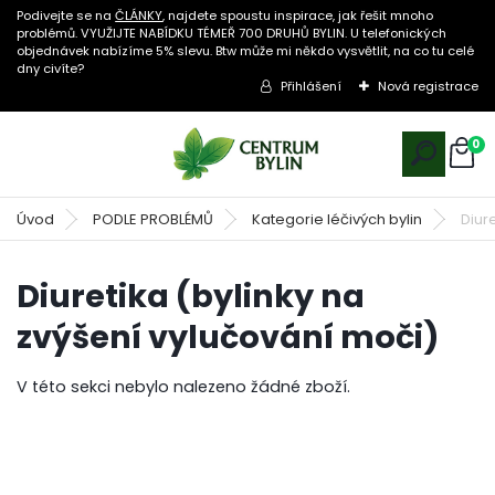
Podivejte se na
ČLÁNKY
, najdete spoustu inspirace, jak řešit mnoho
problémů. VYUŽIJTE NABÍDKU TÉMEŘ 700 DRUHŮ BYLIN. U telefonických
objednávek nabízíme 5% slevu. Btw může mi někdo vysvětlit, na co tu celé
dny civíte?
Přihlášení
Nová registrace
0
Úvod
PODLE PROBLÉMŮ
Kategorie léčivých bylin
Diur
Diuretika (bylinky na
zvýšení vylučování moči)
V této sekci nebylo nalezeno žádné zboží.