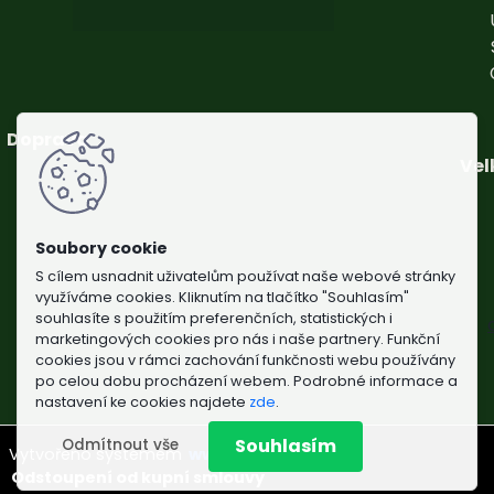
Č
Doprava
Vel
S cílem usnadnit uživatelům používat naše webové stránky
využíváme cookies. Kliknutím na tlačítko "Souhlasím"
souhlasíte s použitím preferenčních, statistických i
marketingových cookies pro nás i naše partnery. Funkční
cookies jsou v rámci zachování funkčnosti webu používány
po celou dobu procházení webem. Podrobné informace a
nastavení ke cookies najdete
zde
.
Souhlasím
Odmítnout vše
Vytvořeno systémem
www.webareal.cz
Odstoupení od kupní smlouvy