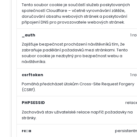
Tento soubor cookie je součástí služeb poskytovaných
společností Cloudflare – včetně vyrovnávání zátěže,
doručování obsahu webových stránek a poskytování
připojení DNS pro provozovatele webových stránek.
_auth
1 ro
Zajišťuje bezpečnost procházení návštěvníků tím, že
zabraňuje padělání požadavků mezi stránkami. Tento
soubor cookie je nezbytný pro bezpečnost webu a
návštěvníka.
csrftoken
1 ro
Pomáhá předcházet útokům Cross-Site Request Forgery
(CSRF).
PHPSESSID
relac
Zachovává stav uživatelské relace napříč požadavky na
stránky.
rc::a
persistentn