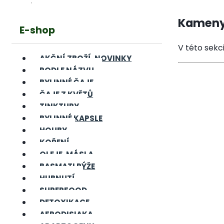
Kamen
E-shop
V této sekc
AKČNÍ ZBOŽÍ, NOVINKY
PODLE NÁZVU
BYLINNÉ ČAJE
ČAJE Z KVĚTŮ
TINKTURY
BYLINNÉ KAPSLE
HOUBY
KOŘENÍ
OLEJE, MÁSLA
BASMATI RÝŽE
HUBNUTÍ
SUPERFOOD
DETOXIKACE
AFRODISIAKA