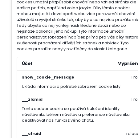
cookies umožní přizpůsobit chování nebo vzhled stránky dle
Vašich potřeb, například volba jazyka.
Díky těmto cookies
mohou majitelé i developeři webu více porozumět chování
uživatelů a vyvijet stránku tak, aby byla co nejvíce prozákazni
Tedy abyste co nejrychleji našli hledané zboží nebo co
nejsnáze dokončili jeho nákup.
Tyto informace umožní
personalizovat zobrazení nabídek přímo pro Vás díky histori
zkušenosti procházení dřívějších stránek a nabídek.
Tyto
cookies prozatím nebyly roztříděny do vlastní kategorie.
Účel
Vypršen
show_cookie_message
1 ro
Ukládá informaci o potřebě zobrazení cookie lišty
__zlcmid
1 ro
Tento soubor cookie se používá k uložení identity
návštěvníka během návštěv a preference návštěvníka
deaktivovat naši funkci živého chatu.
__cfruid
relac