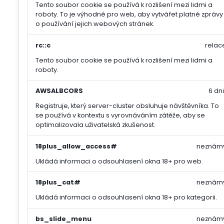
Tento soubor cookie se používá k rozlišení mezi lidmi a
roboty. To je výhodné pro web, aby vytvářet platné zprávy
o používání jejich webových stránek.
rc::c
relac
Tento soubor cookie se používá k rozlišení mezi lidmi a
roboty.
AWSALBCORS
6 dn
Registruje, který server-cluster obsluhuje návštěvníka. To
se používá v kontextu s vyrovnáváním zátěže, aby se
optimalizovala uživatelská zkušenost.
18plus_allow_access#
neznám
Ukládá informaci o odsouhlasení okna 18+ pro web.
18plus_cat#
neznám
Ukládá informaci o odsouhlasení okna 18+ pro kategorii.
bs_slide_menu
neznám