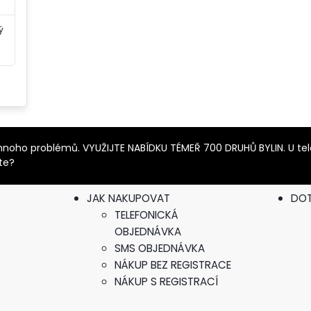
ý
it mnoho problémů. VYUŽIJTE NABÍDKU TÉMEŘ 700 DRUHŮ BYLIN. U t
íte?
JAK NAKUPOVAT
DO
TELEFONICKÁ
OBJEDNÁVKA
SMS OBJEDNÁVKA
NÁKUP BEZ REGISTRACE
NÁKUP S REGISTRACÍ