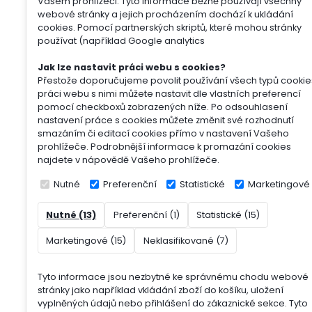
Vašem prohlížeči. Tyto informace běžně používají všechny
webové stránky a jejich procházením dochází k ukládání
cookies. Pomocí partnerských skriptů, které mohou stránky
používat (například Google analytics
Jak lze nastavit práci webu s cookies?
Přestože doporučujeme povolit používání všech typů cookie
práci webu s nimi můžete nastavit dle vlastních preferencí
pomocí checkboxů zobrazených níže. Po odsouhlasení
nastavení práce s cookies můžete změnit své rozhodnutí
smazáním či editací cookies přímo v nastavení Vašeho
prohlížeče. Podrobnější informace k promazání cookies
najdete v nápovědě Vašeho prohlížeče.
Nutné
Preferenční
Statistické
Marketingové
Nutné (13)
Preferenční (1)
Statistické (15)
Marketingové (15)
Neklasifikované (7)
Tyto informace jsou nezbytné ke správnému chodu webové
stránky jako například vkládání zboží do košíku, uložení
vyplněných údajů nebo přihlášení do zákaznické sekce.
Tyto