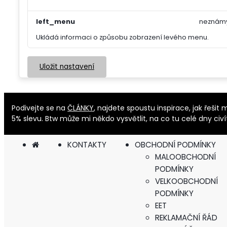
left_menu
neznám
Ukládá informaci o způsobu zobrazení levého menu.
Uložit nastavení
Podivejte se na
ČLÁNKY
, najdete spoustu inspirace, jak řeš
5% slevu. Btw může mi někdo vysvětlit, na co tu celé dny civ
KONTAKTY
OBCHODNÍ PODMÍNKY
MALOOBCHODNÍ
PODMÍNKY
VELKOOBCHODNÍ
PODMÍNKY
EET
REKLAMAČNÍ ŘÁD