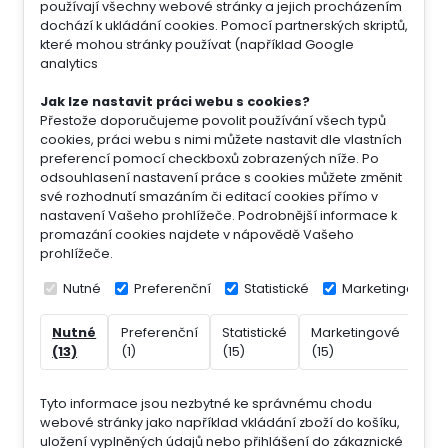
používají všechny webové stránky a jejich procházením
dochází k ukládání cookies. Pomocí partnerských skriptů,
které mohou stránky používat (například Google
analytics
Jak lze nastavit práci webu s cookies?
Přestože doporučujeme povolit používání všech typů
cookies, práci webu s nimi můžete nastavit dle vlastních
preferencí pomocí checkboxů zobrazených níže. Po
odsouhlasení nastavení práce s cookies můžete změnit
své rozhodnutí smazáním či editací cookies přímo v
nastavení Vašeho prohlížeče. Podrobnější informace k
promazání cookies najdete v nápovědě Vašeho
prohlížeče.
Nutné
Preferenční
Statistické
Marketingové
Nutné
Preferenční
Statistické
Marketingové
Nek
(13)
(1)
(15)
(15)
(7)
Tyto informace jsou nezbytné ke správnému chodu
webové stránky jako například vkládání zboží do košíku,
uložení vyplněných údajů nebo přihlášení do zákaznické