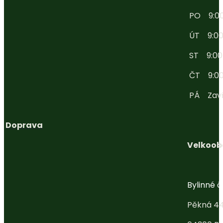
PO 9:00 
ÚT 9:00 
ST 9:00 -
ČT 9:00 
PÁ Zav
Doprava
Velkoob
Bylinné ča
Pěkná 4