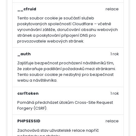
__cfruid
relace
Tento soubor cookie je součástí služeb
poskytovaných společností Cloudflare – včetně
vyrovnávání zátěže, doručování obsahu webových
stránek a poskytování připojení DNS pro
provozovatele webových stránek.
_auth
1 rok
Zajišťuje bezpečnost procházení návštěvníků tím,
že zabraňuje padělání požadavků mezi stránkami.
Tento soubor cookie je nezbytný pro bezpečnost
webu a návštěvníka.
csrftoken
1 rok
Pomáhá předcházet útokům Cross-Site Request
Forgery (CSRF).
PHPSESSID
relace
Zachovává stav uživatelské relace napříč