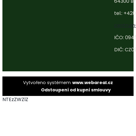
64300 Br
tel.: +42
centrum
IČO: 094
DIČ: CZ0
Vytvořeno systémem
www.webareal.cz
Odstoupení od kupní smlouvy
NTEzZWZlZ