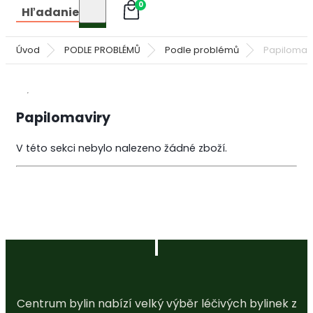
0
Hľadanie
Úvod
PODLE PROBLÉMŮ
Podle problémů
Papilomav
Papilomaviry
V této sekci nebylo nalezeno žádné zboží.
Centrum bylin nabízí velký výběr léčivých bylinek z