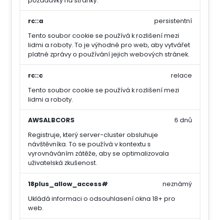
požadavky na stránky.
rc::a
persistentní
Tento soubor cookie se používá k rozlišení mezi
lidmi a roboty. To je výhodné pro web, aby vytvářet
platné zprávy o používání jejich webových stránek.
rc::c
relace
Tento soubor cookie se používá k rozlišení mezi
lidmi a roboty.
AWSALBCORS
6 dnů
Registruje, který server-cluster obsluhuje
návštěvníka. To se používá v kontextu s
vyrovnáváním zátěže, aby se optimalizovala
uživatelská zkušenost.
18plus_allow_access#
neznámý
Ukládá informaci o odsouhlasení okna 18+ pro
web.