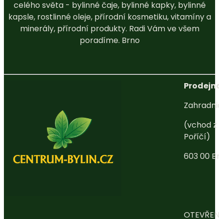
celého světa - bylinné čaje, bylinné kapky, bylinné
kapsle, rostlinné oleje, přírodní kosmetiku, vitamíny a
minerály, přírodní produkty. Radi Vám ve všem
poradíme. Brno
Prodejna
Zahradni
(vchod z 
Poříčí)
603 00 B
OTEVŘEN