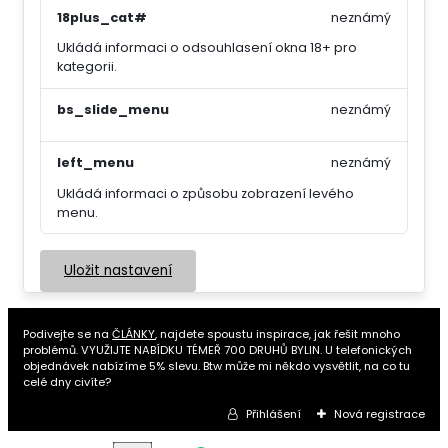
18plus_cat#
neznámý
Ukládá informaci o odsouhlasení okna 18+ pro
kategorii.
bs_slide_menu
neznámý
left_menu
neznámý
Ukládá informaci o způsobu zobrazení levého
menu.
Uložit nastavení
Podivejte se na
ČLÁNKY
, najdete spoustu inspirace, jak řešit mnoho
problémů. VYUŽIJTE NABÍDKU TÉMEŘ 700 DRUHŮ BYLIN. U telefonických
objednávek nabízíme 5% slevu. Btw může mi někdo vysvětlit, na co tu
celé dny civíte?
Přihlášení
Nová registrace