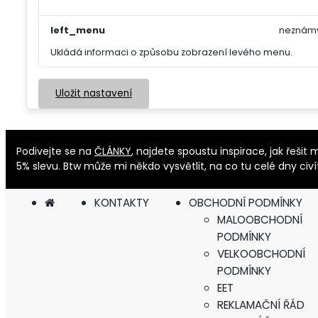
left_menu
neznám
Ukládá informaci o způsobu zobrazení levého menu.
Uložit nastavení
Podivejte se na
ČLÁNKY
, najdete spoustu inspirace, jak řeš
5% slevu. Btw může mi někdo vysvětlit, na co tu celé dny civ
KONTAKTY
OBCHODNÍ PODMÍNKY
MALOOBCHODNÍ
PODMÍNKY
VELKOOBCHODNÍ
PODMÍNKY
EET
REKLAMAČNÍ ŘÁD