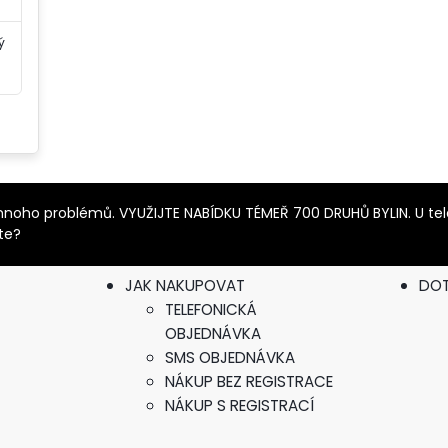
ý
it mnoho problémů. VYUŽIJTE NABÍDKU TÉMEŘ 700 DRUHŮ BYLIN. U t
íte?
JAK NAKUPOVAT
DO
TELEFONICKÁ
OBJEDNÁVKA
SMS OBJEDNÁVKA
NÁKUP BEZ REGISTRACE
NÁKUP S REGISTRACÍ