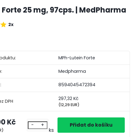
n Forte 25 mg, 97cps. | MedPharma
2x
roduktu:
MPh-Lutein Forte
:
Medpharma
:
8594045472394
297,32 Kč
(12,29 EUR)
00 Kč
-
+
ks
R)