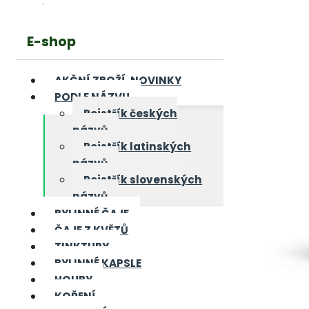
E-shop
AKČNÍ ZBOŽÍ, NOVINKY
PODLE NÁZVU
Rejstřík českých
názvů
Rejstřík latinských
názvů
Rejstřík slovenských
názvů
BYLINNÉ ČAJE
ČAJE Z KVĚTŮ
TINKTURY
BYLINNÉ KAPSLE
HOUBY
KOŘENÍ