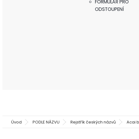
FORMULÁŘ PRO
ODSTOUPENÍ
Úvod
PODLE NÁZVU
Rejstřík českých názvů
Acai 