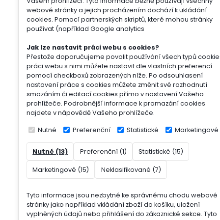
Vašem prohlížeči. Tyto informace běžně používají všechny
webové stránky a jejich procházením dochází k ukládání
cookies. Pomocí partnerských skriptů, které mohou stránky
používat (například Google analytics
Jak lze nastavit práci webu s cookies?
Přestože doporučujeme povolit používání všech typů cookie
práci webu s nimi můžete nastavit dle vlastních preferencí
pomocí checkboxů zobrazených níže. Po odsouhlasení
nastavení práce s cookies můžete změnit své rozhodnutí
smazáním či editací cookies přímo v nastavení Vašeho
prohlížeče. Podrobnější informace k promazání cookies
najdete v nápovědě Vašeho prohlížeče.
Nutné
Preferenční
Statistické
Marketingové
Nutné (13)
Preferenční (1)
Statistické (15)
Marketingové (15)
Neklasifikované (7)
Tyto informace jsou nezbytné ke správnému chodu webové
stránky jako například vkládání zboží do košíku, uložení
vyplněných údajů nebo přihlášení do zákaznické sekce.
Tyto