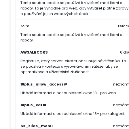
Tento soubor cookie se používá k rozlišení mezi lidmi a
roboty. To je výhodné pro web, aby vytvářet platné zprávy
o používání jejich webových stránek.
rc::c
relac
Tento soubor cookie se používá k rozlišení mezi lidmi a
roboty.
AWSALBCORS
6 dn
Registruje, který server-cluster obsluhuje návštěvníka. To
se používá v kontextu s vyrovnáváním zátěže, aby se
optimalizovala uživatelská zkušenost.
18plus_allow_access#
neznám
Ukládá informaci o odsouhlasení okna 18+ pro web.
18plus_cat#
neznám
Ukládá informaci o odsouhlasení okna 18+ pro kategorii.
bs_slide_menu
neznám