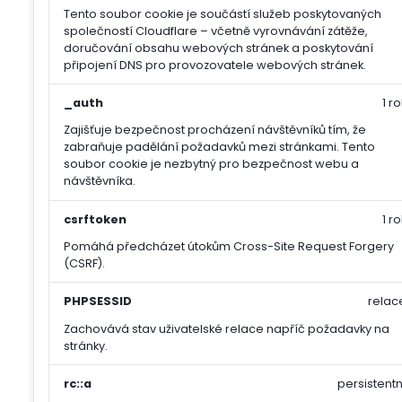
Tento soubor cookie je součástí služeb poskytovaných
společností Cloudflare – včetně vyrovnávání zátěže,
doručování obsahu webových stránek a poskytování
připojení DNS pro provozovatele webových stránek.
_auth
1 ro
Zajišťuje bezpečnost procházení návštěvníků tím, že
zabraňuje padělání požadavků mezi stránkami. Tento
soubor cookie je nezbytný pro bezpečnost webu a
návštěvníka.
csrftoken
1 ro
Pomáhá předcházet útokům Cross-Site Request Forgery
(CSRF).
PHPSESSID
relac
Zachovává stav uživatelské relace napříč požadavky na
stránky.
rc::a
persistentn