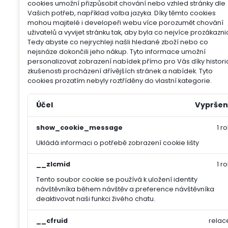
cookies umožní přizpůsobit chování nebo vzhled stránky dle
Vašich potřeb, například volba jazyka.
Díky těmto cookies
mohou majitelé i developeři webu více porozumět chování
uživatelů a vyvijet stránku tak, aby byla co nejvíce prozákazni
Tedy abyste co nejrychleji našli hledané zboží nebo co
nejsnáze dokončili jeho nákup.
Tyto informace umožní
personalizovat zobrazení nabídek přímo pro Vás díky histori
zkušenosti procházení dřívějších stránek a nabídek.
Tyto
cookies prozatím nebyly roztříděny do vlastní kategorie.
Účel
Vypršen
show_cookie_message
1 ro
Ukládá informaci o potřebě zobrazení cookie lišty
__zlcmid
1 ro
Tento soubor cookie se používá k uložení identity
návštěvníka během návštěv a preference návštěvníka
deaktivovat naši funkci živého chatu.
__cfruid
relac