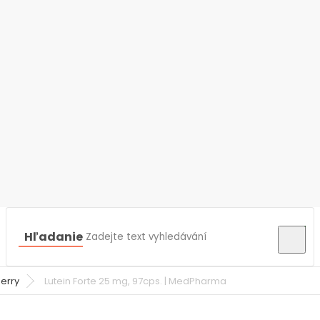
Hľadanie
berry
Lutein Forte 25 mg, 97cps. | MedPharma