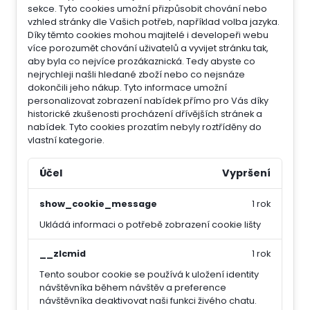
sekce.
Tyto cookies umožní přizpůsobit chování nebo
vzhled stránky dle Vašich potřeb, například volba jazyka.
Díky těmto cookies mohou majitelé i developeři webu
více porozumět chování uživatelů a vyvijet stránku tak,
aby byla co nejvíce prozákaznická. Tedy abyste co
nejrychleji našli hledané zboží nebo co nejsnáze
dokončili jeho nákup.
Tyto informace umožní
personalizovat zobrazení nabídek přímo pro Vás díky
historické zkušenosti procházení dřívějších stránek a
nabídek.
Tyto cookies prozatím nebyly roztříděny do
vlastní kategorie.
Účel
Vypršení
show_cookie_message
1 rok
Ukládá informaci o potřebě zobrazení cookie lišty
__zlcmid
1 rok
Tento soubor cookie se používá k uložení identity
návštěvníka během návštěv a preference
návštěvníka deaktivovat naši funkci živého chatu.