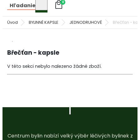
0
Hľadanie
Úvod
BYLINNÉ KAPSLE
JEDNODRUHOVÉ
Břečťan - ka
Břečťan - kapsle
V této sekci nebylo nalezeno žádné zboží.
Centrum bylin nabízí velký výběr léčivých bylinek z