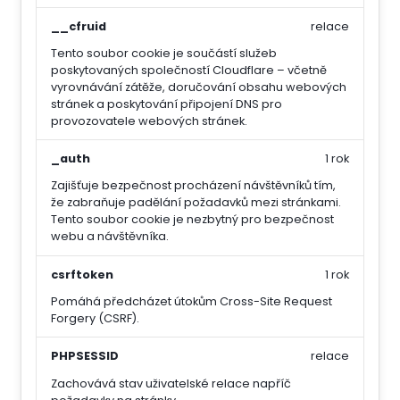
__cfruid
relace
Tento soubor cookie je součástí služeb
poskytovaných společností Cloudflare – včetně
vyrovnávání zátěže, doručování obsahu webových
stránek a poskytování připojení DNS pro
provozovatele webových stránek.
_auth
1 rok
Zajišťuje bezpečnost procházení návštěvníků tím,
že zabraňuje padělání požadavků mezi stránkami.
Tento soubor cookie je nezbytný pro bezpečnost
webu a návštěvníka.
csrftoken
1 rok
Pomáhá předcházet útokům Cross-Site Request
Forgery (CSRF).
PHPSESSID
relace
Zachovává stav uživatelské relace napříč