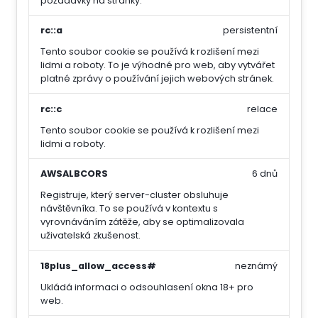
požadavky na stránky.
rc::a
persistentní
Tento soubor cookie se používá k rozlišení mezi
lidmi a roboty. To je výhodné pro web, aby vytvářet
platné zprávy o používání jejich webových stránek.
rc::c
relace
Tento soubor cookie se používá k rozlišení mezi
lidmi a roboty.
AWSALBCORS
6 dnů
Registruje, který server-cluster obsluhuje
návštěvníka. To se používá v kontextu s
vyrovnáváním zátěže, aby se optimalizovala
uživatelská zkušenost.
18plus_allow_access#
neznámý
Ukládá informaci o odsouhlasení okna 18+ pro
web.