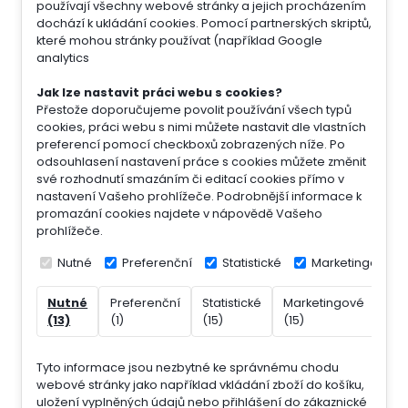
používají všechny webové stránky a jejich procházením
dochází k ukládání cookies. Pomocí partnerských skriptů,
které mohou stránky používat (například Google
analytics
Jak lze nastavit práci webu s cookies?
Přestože doporučujeme povolit používání všech typů
cookies, práci webu s nimi můžete nastavit dle vlastních
preferencí pomocí checkboxů zobrazených níže. Po
odsouhlasení nastavení práce s cookies můžete změnit
své rozhodnutí smazáním či editací cookies přímo v
nastavení Vašeho prohlížeče. Podrobnější informace k
promazání cookies najdete v nápovědě Vašeho
prohlížeče.
Nutné
Preferenční
Statistické
Marketingové
Nutné
Preferenční
Statistické
Marketingové
Nek
(13)
(1)
(15)
(15)
(7)
Tyto informace jsou nezbytné ke správnému chodu
webové stránky jako například vkládání zboží do košíku,
uložení vyplněných údajů nebo přihlášení do zákaznické