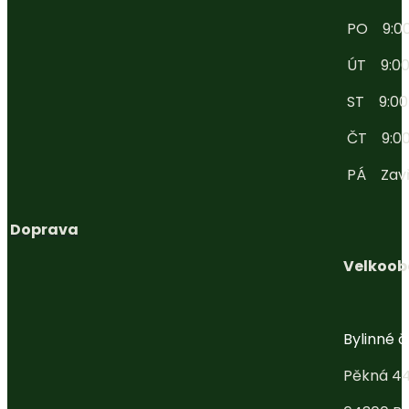
PO 9:00 
ÚT 9:00 
ST 9:00 -
ČT 9:00 
PÁ Zav
Doprava
Velkoob
Bylinné ča
Pěkná 4