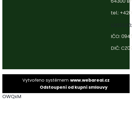
64300 Br
tel.: +42
centrum
IČO: 094
DIČ: CZ0
Vytvořeno systémem
www.webareal.cz
Odstoupení od kupní smlouvy
OWQxM