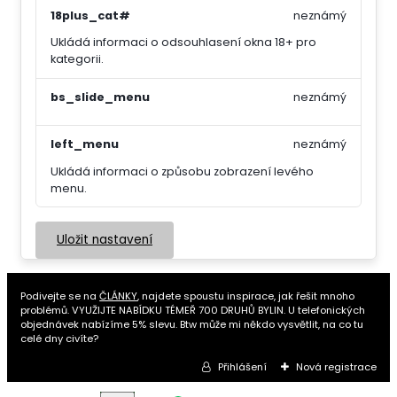
18plus_cat#
neznámý
Ukládá informaci o odsouhlasení okna 18+ pro
kategorii.
bs_slide_menu
neznámý
left_menu
neznámý
Ukládá informaci o způsobu zobrazení levého
menu.
Uložit nastavení
Podivejte se na
ČLÁNKY
, najdete spoustu inspirace, jak řešit mnoho
problémů. VYUŽIJTE NABÍDKU TÉMEŘ 700 DRUHŮ BYLIN. U telefonických
objednávek nabízíme 5% slevu. Btw může mi někdo vysvětlit, na co tu
celé dny civíte?
Přihlášení
Nová registrace