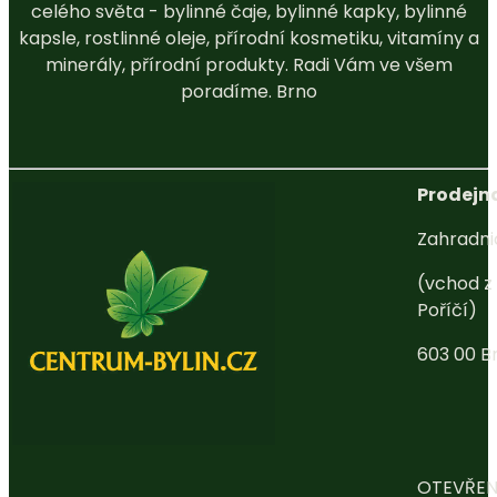
celého světa - bylinné čaje, bylinné kapky, bylinné
kapsle, rostlinné oleje, přírodní kosmetiku, vitamíny a
minerály, přírodní produkty. Radi Vám ve všem
poradíme. Brno
Prodejna
Zahradni
(vchod z 
Poříčí)
603 00 B
OTEVŘEN