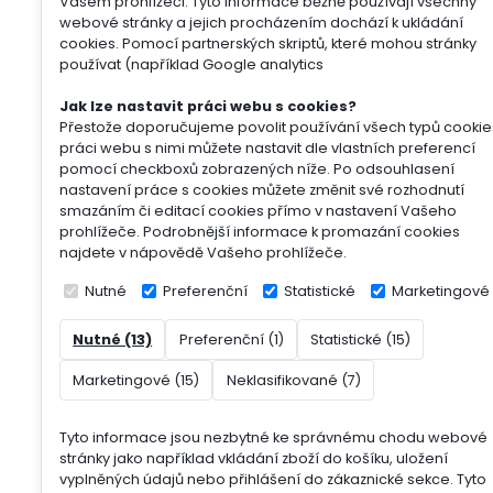
Vašem prohlížeči. Tyto informace běžně používají všechny
webové stránky a jejich procházením dochází k ukládání
cookies. Pomocí partnerských skriptů, které mohou stránky
používat (například Google analytics
Jak lze nastavit práci webu s cookies?
Přestože doporučujeme povolit používání všech typů cookie
práci webu s nimi můžete nastavit dle vlastních preferencí
pomocí checkboxů zobrazených níže. Po odsouhlasení
nastavení práce s cookies můžete změnit své rozhodnutí
smazáním či editací cookies přímo v nastavení Vašeho
prohlížeče. Podrobnější informace k promazání cookies
najdete v nápovědě Vašeho prohlížeče.
Nutné
Preferenční
Statistické
Marketingové
Nutné (13)
Preferenční (1)
Statistické (15)
Marketingové (15)
Neklasifikované (7)
Tyto informace jsou nezbytné ke správnému chodu webové
stránky jako například vkládání zboží do košíku, uložení
vyplněných údajů nebo přihlášení do zákaznické sekce.
Tyto