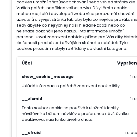
cookies umožní přizpůsobit chování nebo vzhled stránky dle
Vašich potřeb, například volba jazyka.
Díky těmto cookies
mohou majitelé i developeři webu více porozumět chování
uživatelů a vyvijet stránku tak, aby byla co nejvíce prozákazni
Tedy abyste co nejrychleji našli hledané zboží nebo co
nejsnáze dokončili jeho nákup.
Tyto informace umožní
personalizovat zobrazení nabídek přímo pro Vás díky histori
zkušenosti procházení dřívějších stránek a nabídek.
Tyto
cookies prozatím nebyly roztříděny do vlastní kategorie.
Účel
Vypršen
show_cookie_message
1 ro
Ukládá informaci o potřebě zobrazení cookie lišty
__zlcmid
1 ro
Tento soubor cookie se používá k uložení identity
návštěvníka během návštěv a preference návštěvníka
deaktivovat naši funkci živého chatu.
__cfruid
relac