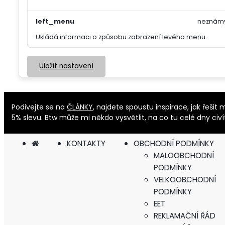
left_menu
neznám
Ukládá informaci o způsobu zobrazení levého menu.
Uložit nastavení
Podivejte se na
ČLÁNKY
, najdete spoustu inspirace, jak řeš
5% slevu. Btw může mi někdo vysvětlit, na co tu celé dny civ
KONTAKTY
OBCHODNÍ PODMÍNKY
MALOOBCHODNÍ
PODMÍNKY
VELKOOBCHODNÍ
PODMÍNKY
EET
REKLAMAČNÍ ŘÁD