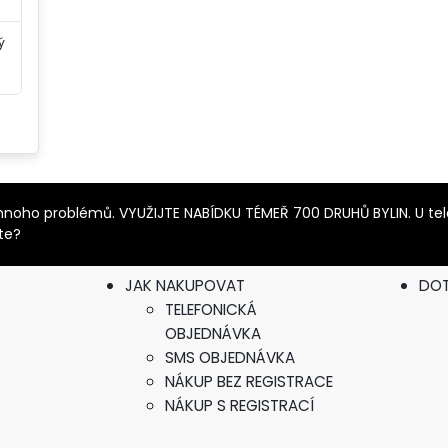
ý
it mnoho problémů. VYUŽIJTE NABÍDKU TÉMEŘ 700 DRUHŮ BYLIN. U t
íte?
JAK NAKUPOVAT
DO
TELEFONICKÁ
OBJEDNÁVKA
SMS OBJEDNÁVKA
NÁKUP BEZ REGISTRACE
NÁKUP S REGISTRACÍ