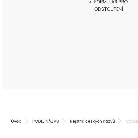
FORMULÁŘ PRO
ODSTOUPENÍ
Úvod
PODLE NÁZVU
Rejstřík českých názvů
Catu