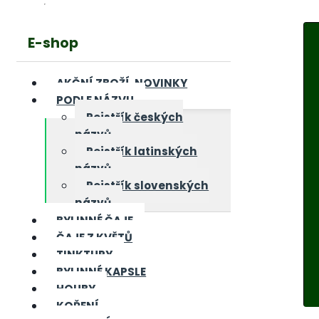
E-shop
AKČNÍ ZBOŽÍ, NOVINKY
PODLE NÁZVU
Rejstřík českých
názvů
Rejstřík latinských
názvů
Rejstřík slovenských
názvů
BYLINNÉ ČAJE
ČAJE Z KVĚTŮ
TINKTURY
BYLINNÉ KAPSLE
HOUBY
KOŘENÍ