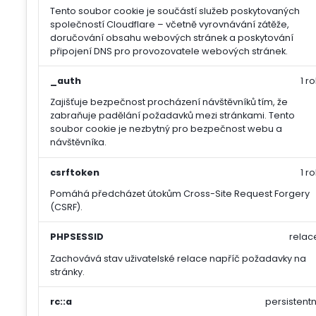
Tento soubor cookie je součástí služeb poskytovaných
společností Cloudflare – včetně vyrovnávání zátěže,
doručování obsahu webových stránek a poskytování
připojení DNS pro provozovatele webových stránek.
_auth
1 ro
Zajišťuje bezpečnost procházení návštěvníků tím, že
zabraňuje padělání požadavků mezi stránkami. Tento
soubor cookie je nezbytný pro bezpečnost webu a
návštěvníka.
csrftoken
1 ro
Pomáhá předcházet útokům Cross-Site Request Forgery
(CSRF).
PHPSESSID
relac
Zachovává stav uživatelské relace napříč požadavky na
stránky.
rc::a
persistentn