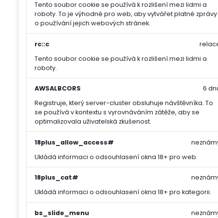
Tento soubor cookie se používá k rozlišení mezi lidmi a
roboty. To je výhodné pro web, aby vytvářet platné zprávy
o používání jejich webových stránek.
rc::c
relac
Tento soubor cookie se používá k rozlišení mezi lidmi a
roboty.
AWSALBCORS
6 dn
Registruje, který server-cluster obsluhuje návštěvníka. To
se používá v kontextu s vyrovnáváním zátěže, aby se
optimalizovala uživatelská zkušenost.
18plus_allow_access#
neznám
Ukládá informaci o odsouhlasení okna 18+ pro web.
18plus_cat#
neznám
Ukládá informaci o odsouhlasení okna 18+ pro kategorii.
bs_slide_menu
neznám