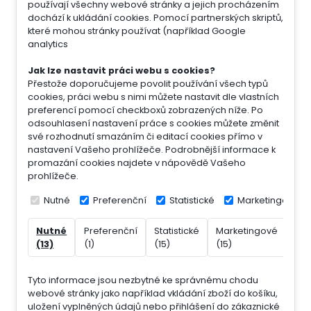
používají všechny webové stránky a jejich procházením
dochází k ukládání cookies. Pomocí partnerských skriptů,
které mohou stránky používat (například Google
analytics
Jak lze nastavit práci webu s cookies?
Přestože doporučujeme povolit používání všech typů
cookies, práci webu s nimi můžete nastavit dle vlastních
preferencí pomocí checkboxů zobrazených níže. Po
odsouhlasení nastavení práce s cookies můžete změnit
své rozhodnutí smazáním či editací cookies přímo v
nastavení Vašeho prohlížeče. Podrobnější informace k
promazání cookies najdete v nápovědě Vašeho
prohlížeče.
Nutné
Preferenční
Statistické
Marketingové
Nutné
Preferenční
Statistické
Marketingové
Nek
(13)
(1)
(15)
(15)
(7)
Tyto informace jsou nezbytné ke správnému chodu
webové stránky jako například vkládání zboží do košíku,
uložení vyplněných údajů nebo přihlášení do zákaznické