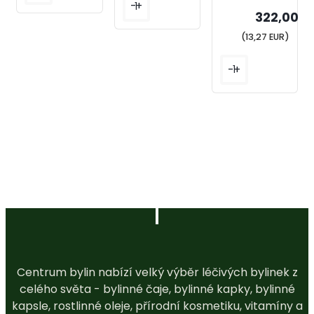
-
+
322,00 K
(13,27 EUR)
-
+
Centrum bylin nabízí velký výběr léčivých bylinek z
celého světa - bylinné čaje, bylinné kapky, bylinné
kapsle, rostlinné oleje, přírodní kosmetiku, vitamíny a