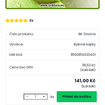
2x
Číslo produktu:
BK-Divizna
Výrobce:
Bylinné kapky
EAN kód:
8592814020401
116,53 Kč
(4,80 EUR)
141,00 Kč
(5,81 EUR)
-
+
ks