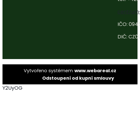
centrum
IČO: 094
DIČ: CZ0
Vytvořeno systémem
www.webareal.cz
Odstoupení od kupní smlouvy
Y2UyOG