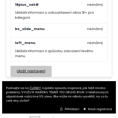
18plus_cat#
neznámý
Ukládá informaci o odsouhlasení okna 18+ pro
kategorii.
bs_slide_menu
neznámý
left_menu
neznámý
Ukládá informaci o způsobu zobrazení levého
menu.
Uložit nastavení
Podivejte se na
ČLÁNKY
, najdete spoustu inspirace, jak řešit mnoho
problémů. VYUŽIJTE NABÍDKU TÉMEŘ 700 DRUHŮ BYLIN. U telefonických
objednávek nabízíme 5% slevu. Btw může mi někdo vysvětlit, na co tu
celé dny civíte?
Přihlášení
Nová registrace