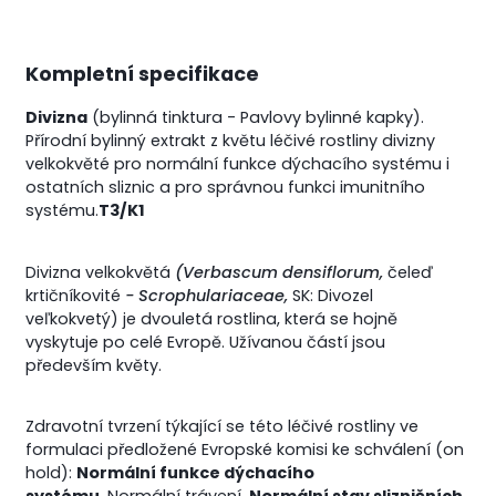
Kompletní specifikace
Divizna
(bylinná tinktura - Pavlovy bylinné kapky).
Přírodní bylinný extrakt z květu léčivé rostliny divizny
velkokvěté pro normální funkce dýchacího systému i
ostatních sliznic a pro správnou funkci imunitního
systému.
T3/K1
Divizna velkokvětá
(Verbascum densiflorum,
čeleď
krtičníkovité
- Scrophulariaceae,
SK: Divozel
veľkokvetý) je dvouletá rostlina, která se hojně
vyskytuje po celé Evropě. Užívanou částí jsou
především květy.
Zdravotní tvrzení týkající se této léčivé rostliny ve
formulaci předložené Evropské komisi ke schválení (on
hold):
Normální funkce dýchacího