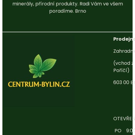
minerály, přírodní produkty. Radi Vám ve všem
poradíme. Brno
Prodejna
Zahradni
(vchod z 
Poříčí)
603 00 B
OTEVŘEN
PO 9:00 