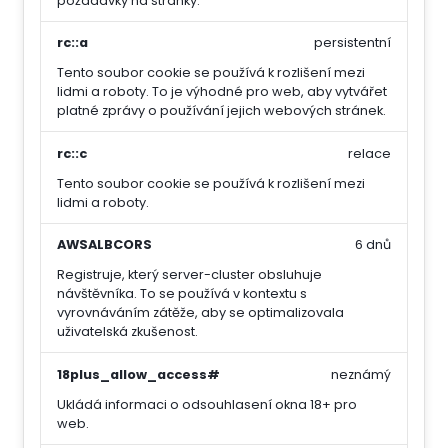
požadavky na stránky.
rc::a
persistentní
Tento soubor cookie se používá k rozlišení mezi
lidmi a roboty. To je výhodné pro web, aby vytvářet
platné zprávy o používání jejich webových stránek.
rc::c
relace
Tento soubor cookie se používá k rozlišení mezi
lidmi a roboty.
AWSALBCORS
6 dnů
Registruje, který server-cluster obsluhuje
návštěvníka. To se používá v kontextu s
vyrovnáváním zátěže, aby se optimalizovala
uživatelská zkušenost.
18plus_allow_access#
neznámý
Ukládá informaci o odsouhlasení okna 18+ pro
web.