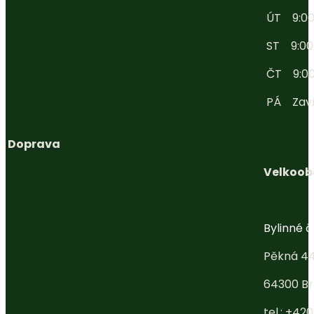
ÚT 9:00 
ST 9:00 -
ČT 9:00 
PÁ Zav
Doprava
Velkoob
Bylinné ča
Pěkná 4
64300 Br
tel.: +42