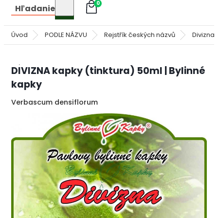
0
Hľadanie
Úvod
PODLE NÁZVU
Rejstřík českých názvů
Divizna
DIVIZNA kapky (tinktura) 50ml | Bylinné
kapky
Verbascum densiflorum