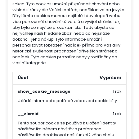
sekce.
Tyto cookies umožní přizpůsobit chování nebo
vzhled stránky dle Vašich potřeb, například volba jazyka.
Díky těmto cookies mohou majitelé i developeři webu
více porozumět chování uživatelů a vyvijet stránku tak,
aby byla co nejvíce prozákaznická. Tedy abyste co
nejrychleji našli hledané zboží nebo co nejsnáze
dokončili jeho nákup.
Tyto informace umožní
personalizovat zobrazení nabídek přímo pro Vás díky
historické zkušenosti procházení dřívějších stránek a
nabídek.
Tyto cookies prozatím nebyly roztříděny do
vlastní kategorie.
Účel
Vypršení
show_cookie_message
1 rok
Ukládá informaci o potřebě zobrazení cookie lišty
__zlcmid
1 rok
Tento soubor cookie se používá k uložení identity
návštěvníka během návštěv a preference
návštěvníka deaktivovat naši funkci živého chatu.