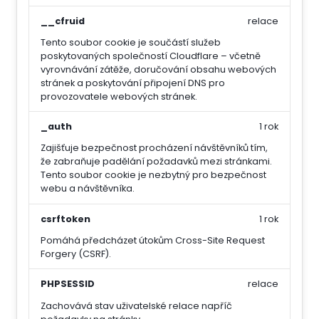
__cfruid
relace
Tento soubor cookie je součástí služeb
poskytovaných společností Cloudflare – včetně
vyrovnávání zátěže, doručování obsahu webových
stránek a poskytování připojení DNS pro
provozovatele webových stránek.
_auth
1 rok
Zajišťuje bezpečnost procházení návštěvníků tím,
že zabraňuje padělání požadavků mezi stránkami.
Tento soubor cookie je nezbytný pro bezpečnost
webu a návštěvníka.
csrftoken
1 rok
Pomáhá předcházet útokům Cross-Site Request
Forgery (CSRF).
PHPSESSID
relace
Zachovává stav uživatelské relace napříč