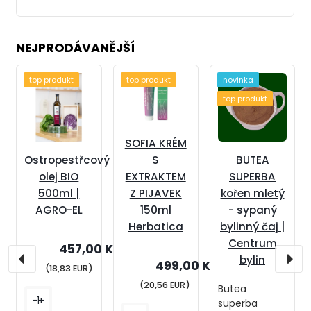
NEJPRODÁVANĚJŠÍ
top produkt
top produkt
novinka
top produkt
SOFIA KRÉM
S
Ostropestřcový
BUTEA
EXTRAKTEM
olej BIO
SUPERBA
Z PIJAVEK
500ml |
kořen mletý
150ml
AGRO-EL
- sypaný
Herbatica
bylinný čaj |
Centrum
457,00 Kč
bylin
499,00 Kč
(18,83 EUR)
(20,56 EUR)
Butea
-
+
superba