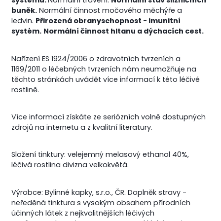
systému.
Normální trávení.
Normální stav slizničních
buněk.
Normální činnost močového měchýře a
ledvin.
Přirozená obranyschopnost - imunitní
systém.
Normální činnost hltanu a dýchacích cest.
Nařízení ES 1924/2006 o zdravotních tvrzeních a
1169/2011 o léčebných tvrzeních nám neumožňuje na
těchto stránkách uvádět více informací k této léčivé
rostlině.
Více informací získáte ze seriózních volně dostupných
zdrojů na internetu a z kvalitní literatury.
Složení tinktury: velejemný melasový ethanol 40%,
léčivá rostlina divizna velkokvětá.
Výrobce: Bylinné kapky, s.r.o., ČR. Doplněk stravy -
neředěná tinktura s vysokým obsahem přírodních
účinných látek z nejkvalitnějších léčivých