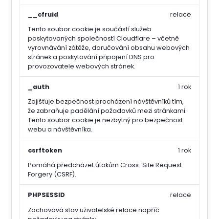
__cfruid
relace
Tento soubor cookie je součástí služeb
poskytovaných společností Cloudflare – včetně
vyrovnávání zátěže, doručování obsahu webových
stránek a poskytování připojení DNS pro
provozovatele webových stránek.
_auth
1 rok
Zajišťuje bezpečnost procházení návštěvníků tím,
že zabraňuje padělání požadavků mezi stránkami.
Tento soubor cookie je nezbytný pro bezpečnost
webu a návštěvníka.
csrftoken
1 rok
Pomáhá předcházet útokům Cross-Site Request
Forgery (CSRF).
PHPSESSID
relace
Zachovává stav uživatelské relace napříč