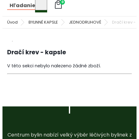
0
Hľadanie
Úvod
BYLINNÉ KAPSLE
JEDNODRUHOVÉ
Dračí krev - 
Dračí krev - kapsle
V této sekci nebylo nalezeno žádné zboží.
Centrum bylin nabízí velký výběr léčivých bylinek z