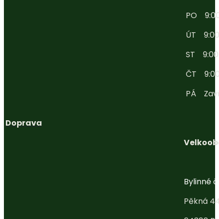
PO 9:00 
ÚT 9:00 
ST 9:00 -
ČT 9:00 
PÁ Zav
Doprava
Velkoob
Bylinné ča
Pěkná 4