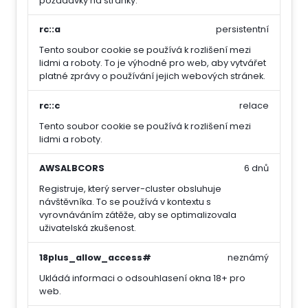
požadavky na stránky.
rc::a
persistentní
Tento soubor cookie se používá k rozlišení mezi
lidmi a roboty. To je výhodné pro web, aby vytvářet
platné zprávy o používání jejich webových stránek.
rc::c
relace
Tento soubor cookie se používá k rozlišení mezi
lidmi a roboty.
AWSALBCORS
6 dnů
Registruje, který server-cluster obsluhuje
návštěvníka. To se používá v kontextu s
vyrovnáváním zátěže, aby se optimalizovala
uživatelská zkušenost.
18plus_allow_access#
neznámý
Ukládá informaci o odsouhlasení okna 18+ pro
web.