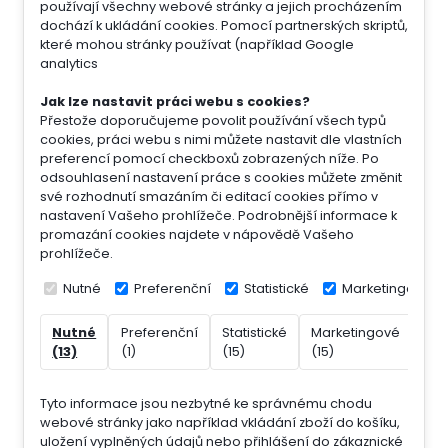
používají všechny webové stránky a jejich procházením
dochází k ukládání cookies. Pomocí partnerských skriptů,
které mohou stránky používat (například Google
analytics
Jak lze nastavit práci webu s cookies?
Přestože doporučujeme povolit používání všech typů
cookies, práci webu s nimi můžete nastavit dle vlastních
preferencí pomocí checkboxů zobrazených níže. Po
odsouhlasení nastavení práce s cookies můžete změnit
své rozhodnutí smazáním či editací cookies přímo v
nastavení Vašeho prohlížeče. Podrobnější informace k
promazání cookies najdete v nápovědě Vašeho
prohlížeče.
Nutné
Preferenční
Statistické
Marketingové
Nutné
Preferenční
Statistické
Marketingové
Nek
(13)
(1)
(15)
(15)
(7)
Tyto informace jsou nezbytné ke správnému chodu
webové stránky jako například vkládání zboží do košíku,
uložení vyplněných údajů nebo přihlášení do zákaznické