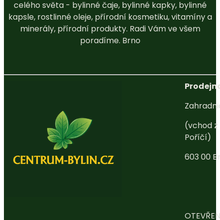
celého světa - bylinné čaje, bylinné kapky, bylinné
kapsle, rostlinné oleje, přírodní kosmetiku, vitamíny a
minerály, přírodní produkty. Radi Vám ve všem
poradíme. Brno
Prodejna
Zahradni
(vchod z 
Poříčí)
603 00 B
OTEVŘEN