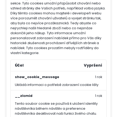
sekce.
Tyto cookies umožní přizpůsobit chování nebo
vzhled stránky dle Vašich potřeb, například volba jazyka.
Díky těmto cookies mohou majitelé i developeři webu
více porozumět chování uživatelů a vyvijet stránku tak,
aby byla co nejvíce prozákaznická. Tedy abyste co
nejrychleji našli hledané zboží nebo co nejsnáze
dokončili jeho nákup.
Tyto informace umožní
personalizovat zobrazení nabídek přímo pro Vás díky
historické zkušenosti procházení dřívějších stránek a
nabídek.
Tyto cookies prozatím nebyly roztříděny do
vlastní kategorie.
Účel
Vypršení
show_cookie_message
1 rok
Ukládá informaci o potřebě zobrazení cookie lišty
__zlcmid
1 rok
Tento soubor cookie se používá k uložení identity
návštěvníka během návštěv a preference
návštěvníka deaktivovat naši funkci živého chatu.