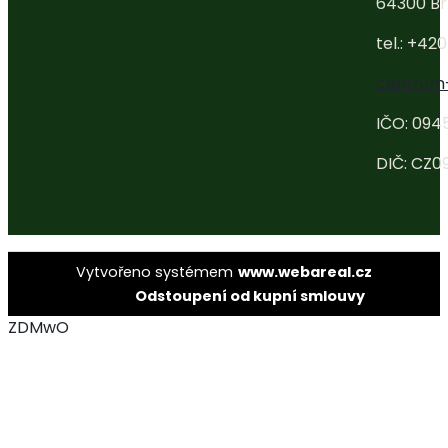
64300 Br
tel.: +42
centrum
IČO: 094
DIČ: CZ0
Vytvořeno systémem
www.webareal.cz
Odstoupení od kupní smlouvy
ZDMwO