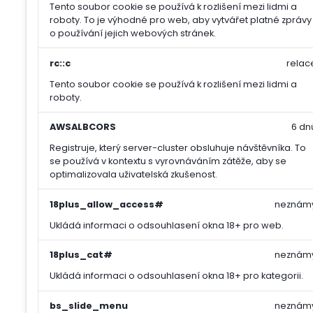
Tento soubor cookie se používá k rozlišení mezi lidmi a
roboty. To je výhodné pro web, aby vytvářet platné zprávy
o používání jejich webových stránek.
rc::c
relac
Tento soubor cookie se používá k rozlišení mezi lidmi a
roboty.
AWSALBCORS
6 dn
Registruje, který server-cluster obsluhuje návštěvníka. To
se používá v kontextu s vyrovnáváním zátěže, aby se
optimalizovala uživatelská zkušenost.
18plus_allow_access#
neznám
Ukládá informaci o odsouhlasení okna 18+ pro web.
18plus_cat#
neznám
Ukládá informaci o odsouhlasení okna 18+ pro kategorii.
bs_slide_menu
neznám