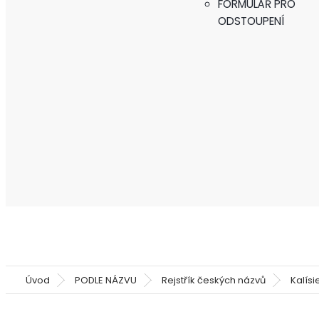
FORMULÁŘ PRO
ODSTOUPENÍ
Úvod
PODLE NÁZVU
Rejstřík českých názvů
Kalís