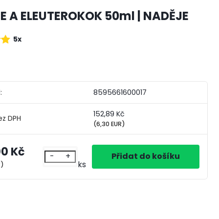
IE A ELEUTEROKOK 50ml | NADĚJE
5x
:
8595661600017
152,89 Kč
(6,30 EUR)
00 Kč
-
+
ks
R)