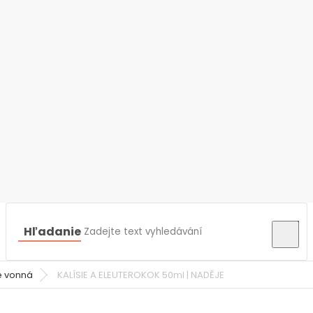
Hľadanie
ie vonná
KALÍSIE A ELEUTEROKOK 50ml | NADĚJE