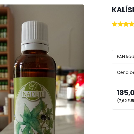
KALÍS
EAN kód
185,
(7,62 EU