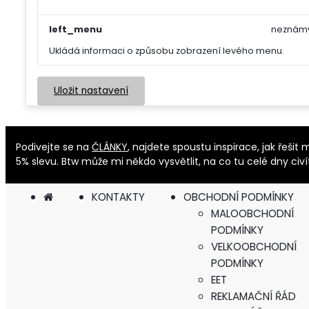
left_menu
neznám
Ukládá informaci o způsobu zobrazení levého menu.
Uložit nastavení
Podivejte se na
ČLÁNKY
, najdete spoustu inspirace, jak řeš
5% slevu. Btw může mi někdo vysvětlit, na co tu celé dny civ
KONTAKTY
OBCHODNÍ PODMÍNKY
MALOOBCHODNÍ
PODMÍNKY
VELKOOBCHODNÍ
PODMÍNKY
EET
REKLAMAČNÍ ŘÁD