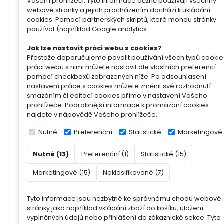
Vašem prohlížeči. Tyto informace běžně používají všechny
webové stránky a jejich procházením dochází k ukládání
cookies. Pomocí partnerských skriptů, které mohou stránky
používat (například Google analytics
Jak lze nastavit práci webu s cookies?
Přestože doporučujeme povolit používání všech typů cookie
práci webu s nimi můžete nastavit dle vlastních preferencí
pomocí checkboxů zobrazených níže. Po odsouhlasení
nastavení práce s cookies můžete změnit své rozhodnutí
smazáním či editací cookies přímo v nastavení Vašeho
prohlížeče. Podrobnější informace k promazání cookies
najdete v nápovědě Vašeho prohlížeče.
Nutné
Preferenční
Statistické
Marketingové
Nutné (13)
Preferenční (1)
Statistické (15)
Marketingové (15)
Neklasifikované (7)
Tyto informace jsou nezbytné ke správnému chodu webové
stránky jako například vkládání zboží do košíku, uložení
vyplněných údajů nebo přihlášení do zákaznické sekce.
Tyto