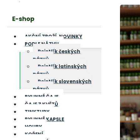
E-shop
AKČNÍ ZBOŽÍ, NOVINKY
PODLE NÁZVU
Rejstřík českých
názvů
Rejstřík latinských
názvů
Rejstřík slovenských
názvů
BYLINNÉ ČAJE
ČAJE Z KVĚTŮ
TINKTURY
BYLINNÉ KAPSLE
HOUBY
KOŘENÍ