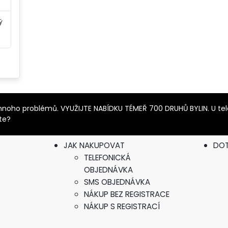
ý
it mnoho problémů. VYUŽIJTE NABÍDKU TÉMEŘ 700 DRUHŮ BYLIN. U t
íte?
JAK NAKUPOVAT
DO
TELEFONICKÁ
OBJEDNÁVKA
SMS OBJEDNÁVKA
NÁKUP BEZ REGISTRACE
NÁKUP S REGISTRACÍ