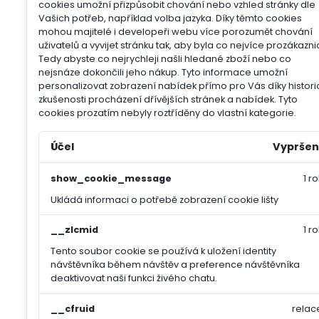
cookies umožní přizpůsobit chování nebo vzhled stránky dle
Vašich potřeb, například volba jazyka.
Díky těmto cookies
mohou majitelé i developeři webu více porozumět chování
uživatelů a vyvijet stránku tak, aby byla co nejvíce prozákazni
Tedy abyste co nejrychleji našli hledané zboží nebo co
nejsnáze dokončili jeho nákup.
Tyto informace umožní
personalizovat zobrazení nabídek přímo pro Vás díky histori
zkušenosti procházení dřívějších stránek a nabídek.
Tyto
cookies prozatím nebyly roztříděny do vlastní kategorie.
Účel
Vypršen
show_cookie_message
1 ro
Ukládá informaci o potřebě zobrazení cookie lišty
__zlcmid
1 ro
Tento soubor cookie se používá k uložení identity
návštěvníka během návštěv a preference návštěvníka
deaktivovat naši funkci živého chatu.
__cfruid
relac