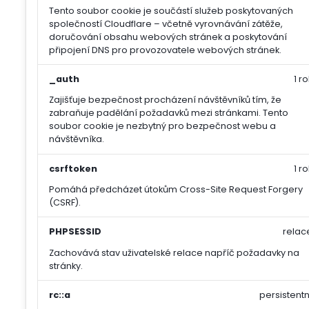
Tento soubor cookie je součástí služeb poskytovaných
společností Cloudflare – včetně vyrovnávání zátěže,
doručování obsahu webových stránek a poskytování
připojení DNS pro provozovatele webových stránek.
_auth
1 ro
Zajišťuje bezpečnost procházení návštěvníků tím, že
zabraňuje padělání požadavků mezi stránkami. Tento
soubor cookie je nezbytný pro bezpečnost webu a
návštěvníka.
csrftoken
1 ro
Pomáhá předcházet útokům Cross-Site Request Forgery
(CSRF).
PHPSESSID
relac
Zachovává stav uživatelské relace napříč požadavky na
stránky.
rc::a
persistentn