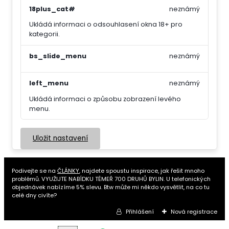
18plus_cat#
neznámý
Ukládá informaci o odsouhlasení okna 18+ pro
kategorii.
bs_slide_menu
neznámý
left_menu
neznámý
Ukládá informaci o způsobu zobrazení levého
menu.
Uložit nastavení
Podivejte se na
ČLÁNKY
, najdete spoustu inspirace, jak řešit mnoho
problémů. VYUŽIJTE NABÍDKU TÉMEŘ 700 DRUHŮ BYLIN. U telefonických
objednávek nabízíme 5% slevu. Btw může mi někdo vysvětlit, na co tu
celé dny civíte?
Přihlášení
Nová registrace