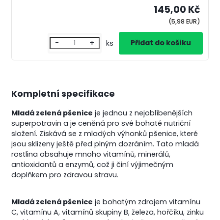
145,00 Kč
(5,98 EUR)
-
+
ks
Kompletní specifikace
Mladá zelená pšenice
je jednou z nejoblíbenějších
superpotravin a je ceněná pro své bohaté nutriční
složení. Získává se z mladých výhonků pšenice, které
jsou sklizeny ještě před plným dozráním. Tato mladá
rostlina obsahuje mnoho vitamínů, minerálů,
antioxidantů a enzymů, což ji činí výjimečným
doplňkem pro zdravou stravu.
Mladá zelená pšenice
je bohatým zdrojem vitamínu
C, vitamínu A, vitamínů skupiny B, železa, hořčíku, zinku