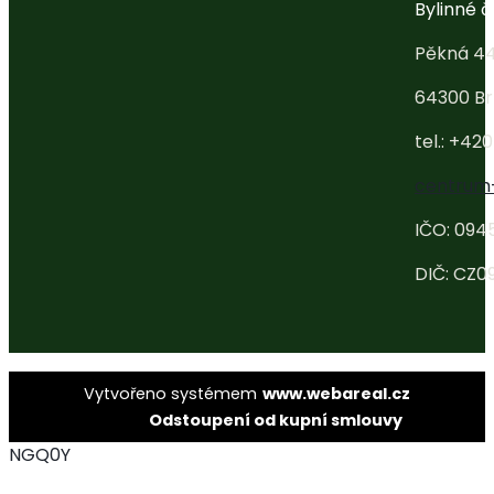
Bylinné ča
Pěkná 4
64300 Br
tel.: +42
centrum
IČO: 094
DIČ: CZ0
Vytvořeno systémem
www.webareal.cz
Odstoupení od kupní smlouvy
NGQ0Y