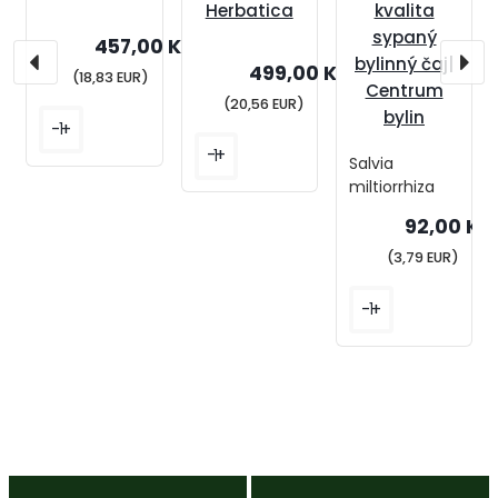
Herbatica
kvalita
sypaný
457,00 Kč
bylinný čaj|
499,00 Kč
(18,83 EUR)
Centrum
(20,56 EUR)
bylin
-
+
-
+
Salvia
miltiorrhiza
92,00 Kč
(3,79 EUR)
-
+