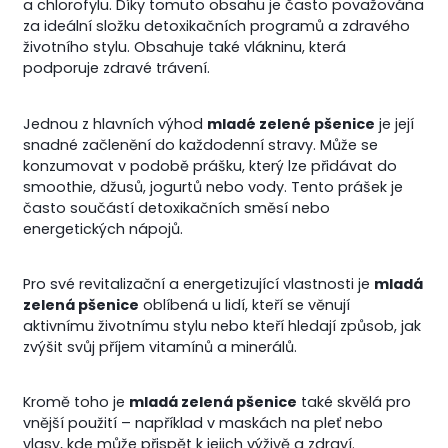
a chlorofylu. Díky tomuto obsahu je často považována
za ideální složku detoxikačních programů a zdravého
životního stylu. Obsahuje také vlákninu, která
podporuje zdravé trávení.
Jednou z hlavních výhod
mladé zelené pšenice
je její
snadné začlenění do každodenní stravy. Může se
konzumovat v podobě prášku, který lze přidávat do
smoothie, džusů, jogurtů nebo vody. Tento prášek je
často součástí detoxikačních směsí nebo
energetických nápojů.
Pro své revitalizační a energetizující vlastnosti je
mladá
zelená pšenice
oblíbená u lidí, kteří se věnují
aktivnímu životnímu stylu nebo kteří hledají způsob, jak
zvýšit svůj příjem vitamínů a minerálů.
Kromě toho je
mladá zelená pšenice
také skvělá pro
vnější použití – například v maskách na pleť nebo
vlasy, kde může přispět k jejich výživě a zdraví.