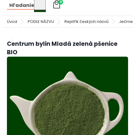
0
Hľadanie
Úvod
PODLE NÁZVU
Rejstřík českých názvů
Ječmen
Centrum bylin Mladá zelená pšenice
BIO