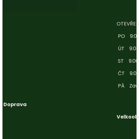
OTEVŘEN
PO 9:00 
ÚT 9:00 
ST 9:00 -
ČT 9:00 
PÁ Zav
Doprava
Velkoob