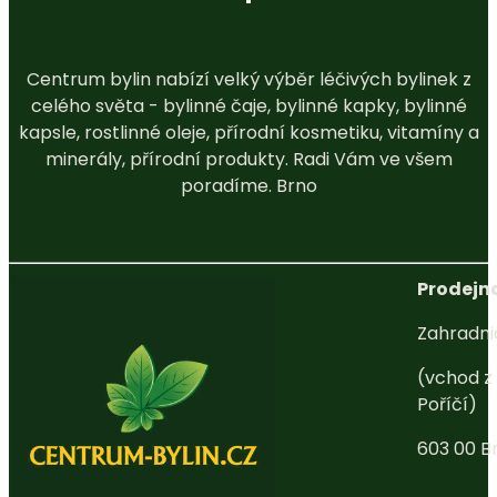
Centrum bylin nabízí velký výběr léčivých bylinek z
celého světa - bylinné čaje, bylinné kapky, bylinné
kapsle, rostlinné oleje, přírodní kosmetiku, vitamíny a
minerály, přírodní produkty. Radi Vám ve všem
poradíme. Brno
Prodejna
Zahradni
(vchod z 
Poříčí)
603 00 B