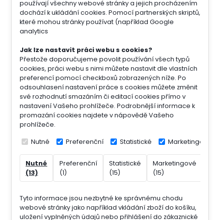
používají všechny webové stránky a jejich procházením
dochází k ukládání cookies. Pomocí partnerských skriptů,
které mohou stránky používat (například Google
analytics
Jak lze nastavit práci webu s cookies?
Přestože doporučujeme povolit používání všech typů
cookies, práci webu s nimi můžete nastavit dle vlastních
preferencí pomocí checkboxů zobrazených níže. Po
odsouhlasení nastavení práce s cookies můžete změnit
své rozhodnutí smazáním či editací cookies přímo v
nastavení Vašeho prohlížeče. Podrobnější informace k
promazání cookies najdete v nápovědě Vašeho
prohlížeče.
Nutné
Preferenční
Statistické
Marketingové
Nutné
Preferenční
Statistické
Marketingové
Nek
(13)
(1)
(15)
(15)
(7)
Tyto informace jsou nezbytné ke správnému chodu
webové stránky jako například vkládání zboží do košíku,
uložení vyplněných údajů nebo přihlášení do zákaznické