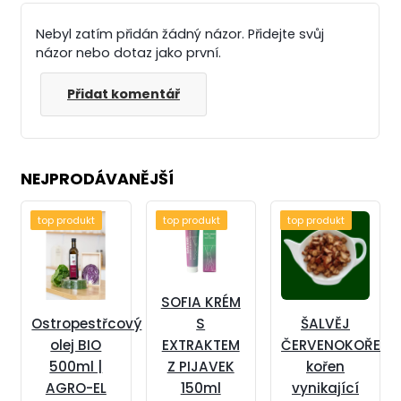
Nebyl zatím přidán žádný názor. Přidejte svůj
názor nebo dotaz jako první.
Přidat komentář
NEJPRODÁVANĚJŠÍ
top produkt
top produkt
top produkt
SOFIA KRÉM
S
Ostropestřcový
ŠALVĚJ
EXTRAKTEM
olej BIO
ČERVENOKOŘENN
Z PIJAVEK
500ml |
kořen
150ml
AGRO-EL
vynikající