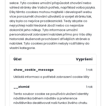
sekce.
Tyto cookies umožní přizpůsobit chování nebo
vzhled stránky dle Vašich potřeb, například volba jazyka.
Díky těmto cookies mohou majitelé i developeři webu
více porozumět chování uživatelů a vyvijet stránku tak,
aby byla co nejvíce prozákaznická. Tedy abyste co
nejrychleji našli hledané zboží nebo co nejsnáze
dokončili jeho nákup.
Tyto informace umožní
personalizovat zobrazení nabídek přímo pro Vás díky
historické zkušenosti procházení dřívějších stránek a
nabídek.
Tyto cookies prozatím nebyly roztříděny do
vlastní kategorie.
Účel
Vypršení
show_cookie_message
1 rok
Ukládá informaci o potřebě zobrazení cookie lišty
__zlcmid
1 rok
Tento soubor cookie se používá k uložení identity
návštěvníka během návštěv a preference
návštěvníka deaktivovat naši funkci živého chatu.