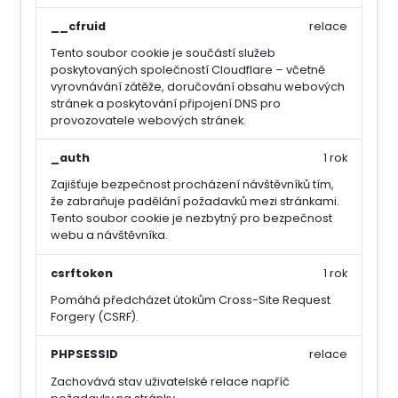
__cfruid
relace
Tento soubor cookie je součástí služeb
poskytovaných společností Cloudflare – včetně
vyrovnávání zátěže, doručování obsahu webových
stránek a poskytování připojení DNS pro
provozovatele webových stránek.
_auth
1 rok
Zajišťuje bezpečnost procházení návštěvníků tím,
že zabraňuje padělání požadavků mezi stránkami.
Tento soubor cookie je nezbytný pro bezpečnost
webu a návštěvníka.
csrftoken
1 rok
Pomáhá předcházet útokům Cross-Site Request
Forgery (CSRF).
PHPSESSID
relace
Zachovává stav uživatelské relace napříč