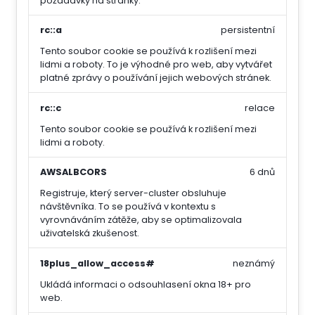
požadavky na stránky.
rc::a
persistentní
Tento soubor cookie se používá k rozlišení mezi
lidmi a roboty. To je výhodné pro web, aby vytvářet
platné zprávy o používání jejich webových stránek.
rc::c
relace
Tento soubor cookie se používá k rozlišení mezi
lidmi a roboty.
AWSALBCORS
6 dnů
Registruje, který server-cluster obsluhuje
návštěvníka. To se používá v kontextu s
vyrovnáváním zátěže, aby se optimalizovala
uživatelská zkušenost.
18plus_allow_access#
neznámý
Ukládá informaci o odsouhlasení okna 18+ pro
web.