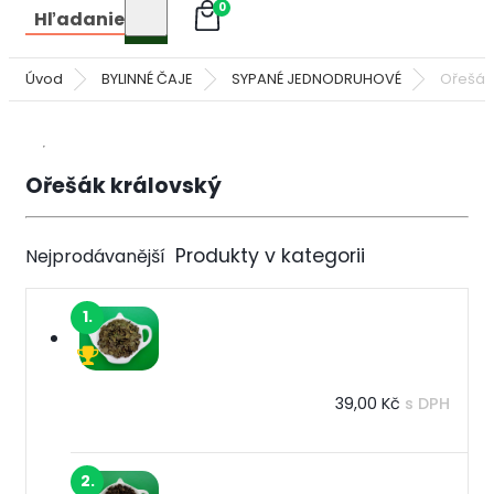
0
Hľadanie
Úvod
BYLINNÉ ČAJE
SYPANÉ JEDNODRUHOVÉ
Ořešák
Ořešák královský
Nejprodávanější
1.
39,00 Kč
s DPH
2.