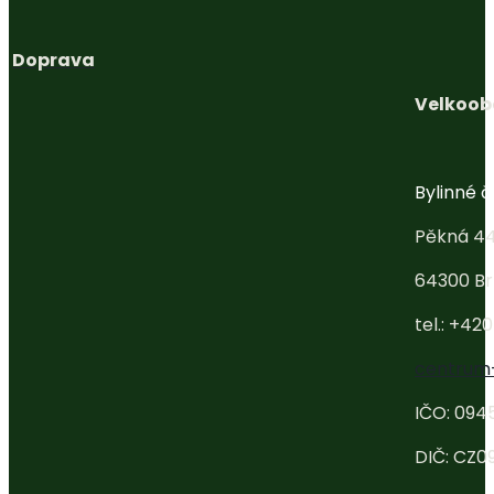
Doprava
Velkoob
Bylinné ča
Pěkná 4
64300 Br
tel.: +42
centrum
IČO: 094
DIČ: CZ0