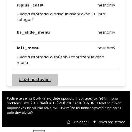
18plus_cat#
neznámý
Ukládá informaci o odsouhlasení okna 18+ pro
kategorii.
bs_slide_menu
neznámý
left_menu
neznámý
Ukládá informaci o způsobu zobrazení levého
menu.
Uložit nastavení
Podivejte se na
ČLÁNKY
, najdete spoustu inspirace, jak řešit mnoho
problémů. VYUŽIJTE NABÍDKU TÉMEŘ 700 DRUHŮ BYLIN. U telefonických
objednávek nabízíme 5% slevu. Btw může mi někdo vysvětlit, na co tu
celé dny civíte?
Přihlášení
Nová registrace