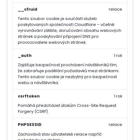
__cfruid
relace
Tento soubor cookie je součástí služeb
poskytovaných společností Cloudflare – včetně
vyrovnávání zátěže, doručování obsahu webových
stránek a poskytování připojení DNS pro
provozovatele webových stránek.
_auth
1 rok
Zajišťuje bezpečnost procházení návštěvníků tím,
že zabraňuje padělání požadavků mezi stránkami.
Tento soubor cookie je nezbytný pro bezpečnost
webu a návštěvníka.
csrftoken
1 rok
Pomáhá předcházet útokům Cross-Site Request
Forgery (CSRF).
PHPSESSID
relace
Zachovává stav uživatelské relace napříč