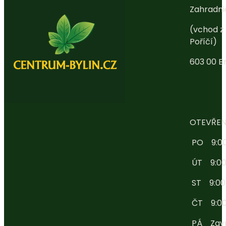
Zahradni
(vchod z 
Poříčí)
603 00 B
OTEVŘEN
PO 9:00 
ÚT 9:00 
ST 9:00 -
ČT 9:00 
PÁ Zav