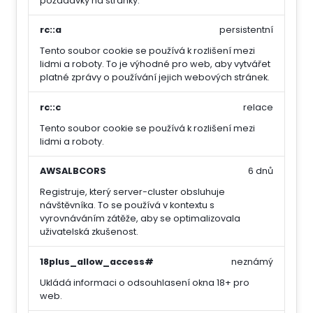
požadavky na stránky.
rc::a
persistentní
Tento soubor cookie se používá k rozlišení mezi
lidmi a roboty. To je výhodné pro web, aby vytvářet
platné zprávy o používání jejich webových stránek.
rc::c
relace
Tento soubor cookie se používá k rozlišení mezi
lidmi a roboty.
AWSALBCORS
6 dnů
Registruje, který server-cluster obsluhuje
návštěvníka. To se používá v kontextu s
vyrovnáváním zátěže, aby se optimalizovala
uživatelská zkušenost.
18plus_allow_access#
neznámý
Ukládá informaci o odsouhlasení okna 18+ pro
web.