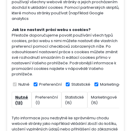
používají všechny webové stránky a jejich procházením
dochází k ukládání cookies. Pomocí partnerských skriptů,
které mohou stránky používat (například Google
analytics
Jak lze nastavit práci webu s cookies?
Přestože doporučujeme povolit používání všech typů
cookies, práci webu s nimi můžete nastavit dle vlastních
preferencí pomocí checkboxů zobrazených níže. Po
odsouhlasení nastavení práce s cookies můžete změnit
své rozhodnutí smazáním či editací cookies přímo v
nastavení Vašeho prohlížeče. Podrobnější informace k
promazání cookies najdete v nápovědě Vašeho
prohlížeče.
Nutné
Preferenční
Statistické
Marketingové
Nutné
Preferenční
Statistické
Marketingové
Nek
(13)
(1)
(15)
(15)
(7)
Tyto informace jsou nezbytné ke správnému chodu
webové stránky jako například vkládání zboží do košíku,
uložení vyplněných údajů nebo přihlášení do zákaznické