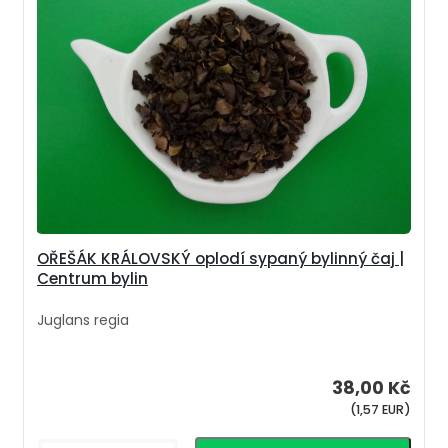
OŘEŠÁK KRÁLOVSKÝ oplodí sypaný bylinný čaj |
Centrum bylin
Juglans regia
38,00 Kč
(1,57 EUR)