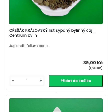
OŘEŠÁK KRÁLOVSKÝ list sypaný bylinný čaj |
Centrum bylin
Juglandis folium conc.
39,00 Kč
(1,61 EUR)
-
+