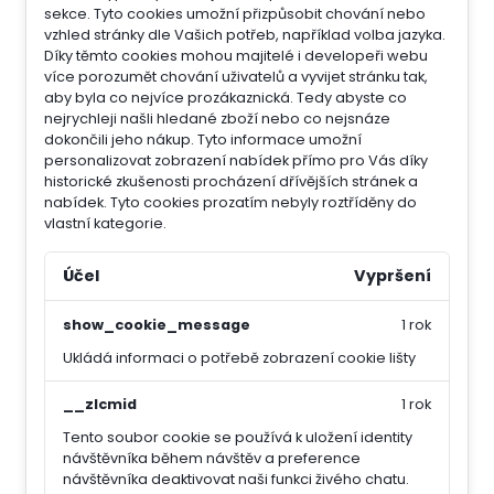
sekce.
Tyto cookies umožní přizpůsobit chování nebo
vzhled stránky dle Vašich potřeb, například volba jazyka.
Díky těmto cookies mohou majitelé i developeři webu
více porozumět chování uživatelů a vyvijet stránku tak,
aby byla co nejvíce prozákaznická. Tedy abyste co
nejrychleji našli hledané zboží nebo co nejsnáze
dokončili jeho nákup.
Tyto informace umožní
personalizovat zobrazení nabídek přímo pro Vás díky
historické zkušenosti procházení dřívějších stránek a
nabídek.
Tyto cookies prozatím nebyly roztříděny do
vlastní kategorie.
Účel
Vypršení
show_cookie_message
1 rok
Ukládá informaci o potřebě zobrazení cookie lišty
__zlcmid
1 rok
Tento soubor cookie se používá k uložení identity
návštěvníka během návštěv a preference
návštěvníka deaktivovat naši funkci živého chatu.