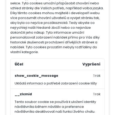
sekce.
Tyto cookies umožní přizpůsobit chování nebo
vzhled stránky dle Vašich potřeb, například volba jazyka.
Díky těmto cookies mohou majitelé i developeři webu
více porozumět chování uživatelů a vyvijet stránku tak,
aby byla co nejvíce prozákaznická. Tedy abyste co
nejrychleji našli hledané zboží nebo co nejsnáze
dokončili jeho nákup.
Tyto informace umožní
personalizovat zobrazení nabídek přímo pro Vás díky
historické zkušenosti procházení dřívějších stránek a
nabídek.
Tyto cookies prozatím nebyly roztříděny do
vlastní kategorie.
Účel
Vypršení
show_cookie_message
1 rok
Ukládá informaci o potřebě zobrazení cookie lišty
__zlcmid
1 rok
Tento soubor cookie se používá k uložení identity
návštěvníka během návštěv a preference
návštěvníka deaktivovat naši funkci živého chatu.