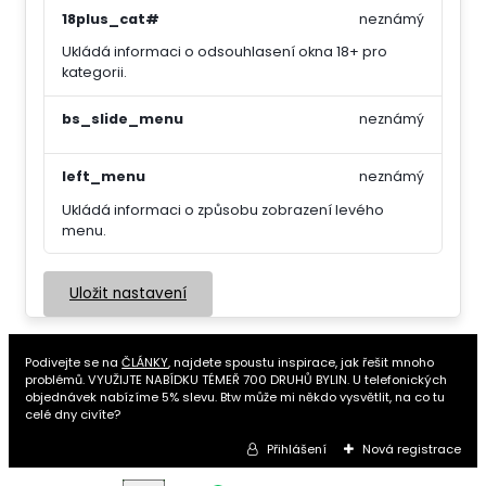
18plus_cat#
neznámý
Ukládá informaci o odsouhlasení okna 18+ pro
kategorii.
bs_slide_menu
neznámý
left_menu
neznámý
Ukládá informaci o způsobu zobrazení levého
menu.
Uložit nastavení
Podivejte se na
ČLÁNKY
, najdete spoustu inspirace, jak řešit mnoho
problémů. VYUŽIJTE NABÍDKU TÉMEŘ 700 DRUHŮ BYLIN. U telefonických
objednávek nabízíme 5% slevu. Btw může mi někdo vysvětlit, na co tu
celé dny civíte?
Přihlášení
Nová registrace