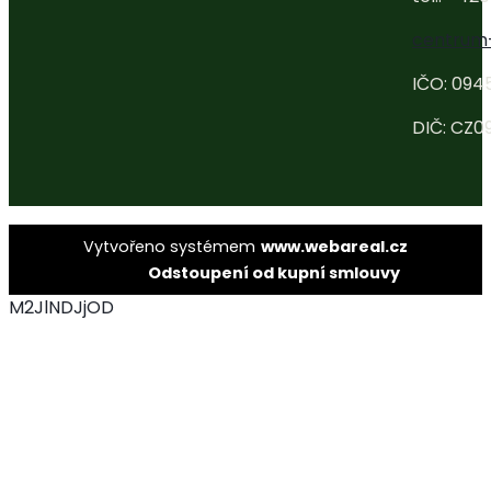
centrum
IČO: 094
DIČ: CZ0
Vytvořeno systémem
www.webareal.cz
Odstoupení od kupní smlouvy
M2JlNDJjOD