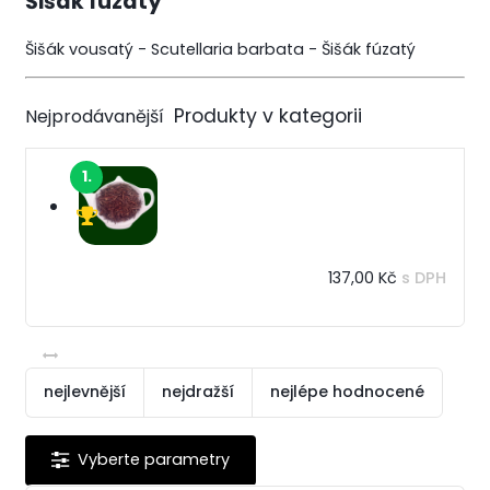
Šišák fúzatý
Šišák vousatý - Scutellaria barbata - Šišák fúzatý
Nejprodávanější
1.
137,00 Kč
s DPH
nejlevnější
nejdražší
nejlépe hodnocené