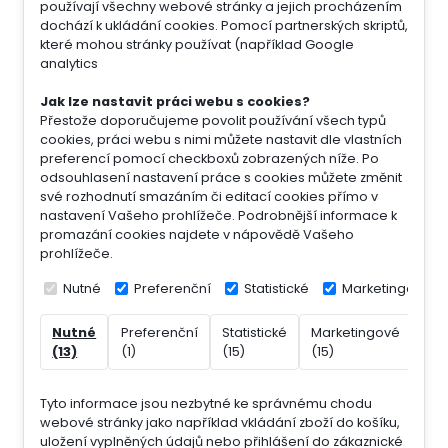
používají všechny webové stránky a jejich procházením
dochází k ukládání cookies. Pomocí partnerských skriptů,
které mohou stránky používat (například Google
analytics
Jak lze nastavit práci webu s cookies?
Přestože doporučujeme povolit používání všech typů
cookies, práci webu s nimi můžete nastavit dle vlastních
preferencí pomocí checkboxů zobrazených níže. Po
odsouhlasení nastavení práce s cookies můžete změnit
své rozhodnutí smazáním či editací cookies přímo v
nastavení Vašeho prohlížeče. Podrobnější informace k
promazání cookies najdete v nápovědě Vašeho
prohlížeče.
Nutné
Preferenční
Statistické
Marketingové
Nutné
Preferenční
Statistické
Marketingové
Nek
(13)
(1)
(15)
(15)
(7)
Tyto informace jsou nezbytné ke správnému chodu
webové stránky jako například vkládání zboží do košíku,
uložení vyplněných údajů nebo přihlášení do zákaznické