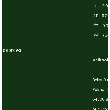
ÚT 9:00 
ST 9:00 -
ČT 9:00 
PÁ Zav
Doprava
Velkoob
Bylinné ča
Pěkná 4
64300 Br
tel.: +42