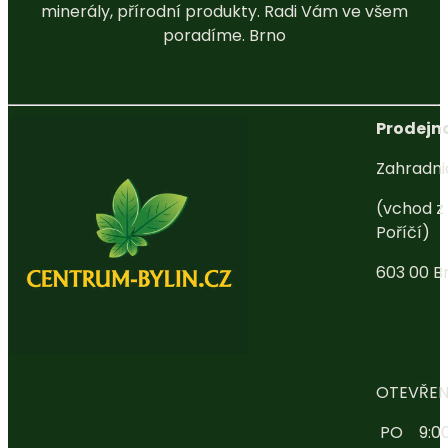
minerály, přírodní produkty. Radi Vám ve všem
poradíme. Brno
Prodejna
Zahradni
(vchod z 
Poříčí)
603 00 B
OTEVŘEN
PO 9:00 