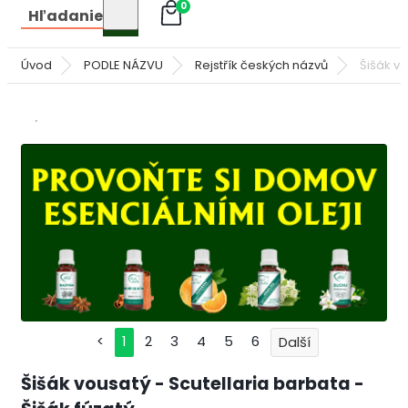
0
Hľadanie
Úvod
PODLE NÁZVU
Rejstřík českých názvů
Šišák v
<
1
2
3
4
5
6
Šišák vousatý - Scutellaria barbata -