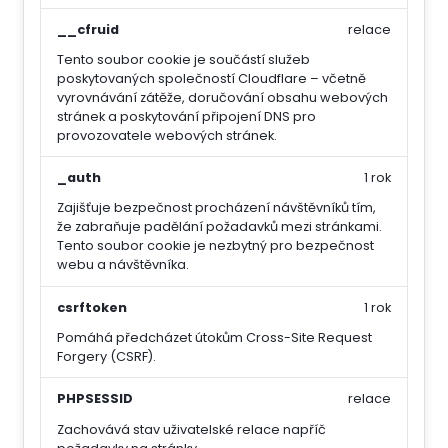
__cfruid
relace
Tento soubor cookie je součástí služeb
poskytovaných společností Cloudflare – včetně
vyrovnávání zátěže, doručování obsahu webových
stránek a poskytování připojení DNS pro
provozovatele webových stránek.
_auth
1 rok
Zajišťuje bezpečnost procházení návštěvníků tím,
že zabraňuje padělání požadavků mezi stránkami.
Tento soubor cookie je nezbytný pro bezpečnost
webu a návštěvníka.
csrftoken
1 rok
Pomáhá předcházet útokům Cross-Site Request
Forgery (CSRF).
PHPSESSID
relace
Zachovává stav uživatelské relace napříč