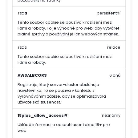
požadavky na stránky.
rc::a
persistentní
Tento soubor cookie se používá k rozlišení mezi
lidmi a roboty. To je výhodné pro web, aby vytvářet
platné zprávy o používání jejich webových stránek.
rc::c
relace
Tento soubor cookie se používá k rozlišení mezi
lidmi a roboty.
AWSALBCORS
6 dnů
Registruje, který server-cluster obsluhuje
návštěvníka. To se používá v kontextu s
vyrovnáváním zátěže, aby se optimalizovala
uživatelská zkušenost.
18plus_allow_access#
neznámý
Ukládá informaci o odsouhlasení okna 18+ pro
web.