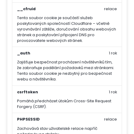
__cfruid
relace
Tento soubor cookie je součástí služeb
poskytovaných společností Cloudflare – včetně
vyrovnávání zátěže, doručování obsahu webových
stránek a poskytování připojení DNS pro
provozovatele webových stránek.
_auth
1 rok
Zajišťuje bezpečnost procházení návštěvníků tím,
že zabraňuje padělání požadavků mezi stránkami.
Tento soubor cookie je nezbytný pro bezpečnost
webu a návštěvníka.
csrftoken
1 rok
Pomáhá předcházet útokům Cross-Site Request
Forgery (CSRF).
PHPSESSID
relace
Zachovává stav uživatelské relace napříč