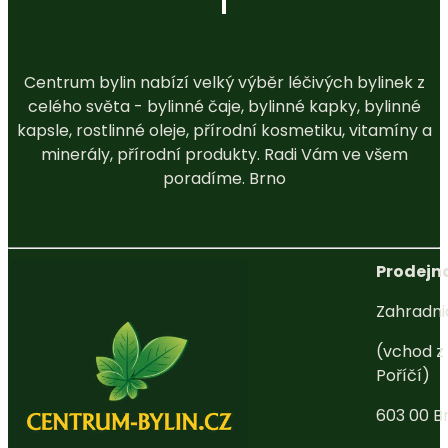
Centrum bylin nabízí velký výběr léčivých bylinek z
celého světa - bylinné čaje, bylinné kapky, bylinné
kapsle, rostlinné oleje, přírodní kosmetiku, vitamíny a
minerály, přírodní produkty. Radi Vám ve všem
poradíme. Brno
Prodejna
Zahradni
(vchod z 
Poříčí)
603 00 B