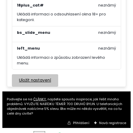
18plus_cat#
neznámý
Ukládá informaci o odsouhlasení okna 18+ pro
kategorii.
bs_slide_menu
neznámý
left_menu
neznámý
Ukládá informaci o způsobu zobrazení levého
menu.
Uložit nastavení
Podivejte se na
ČLÁNKY
, najdete spoustu inspirace, jak řešit mnoho
problémů. VYUŽIJTE NABÍDKU TÉMEŘ 700 DRUHŮ BYLIN. U telefonických
objednávek nabízíme 5% slevu. Btw může mi někdo vysvětlit, na co tu
celé dny civíte?
Přihlášení
Nová registrace