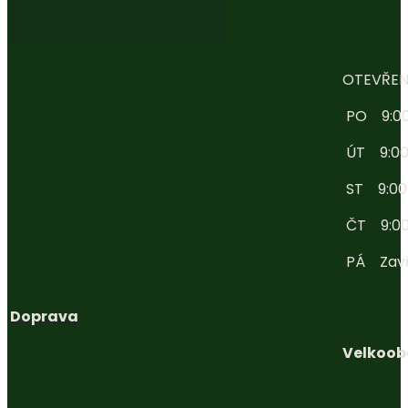
OTEVŘEN
PO 9:00 
ÚT 9:00 
ST 9:00 -
ČT 9:00 
PÁ Zav
Doprava
Velkoob