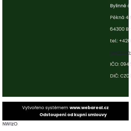
Bylinné ča
Pěkná 4
64300 Br
tel.: +42
centrum
IČO: 094
DIČ: CZ0
Vytvořeno systémem
www.webareal.cz
Odstoupení od kupní smlouvy
NWIzO