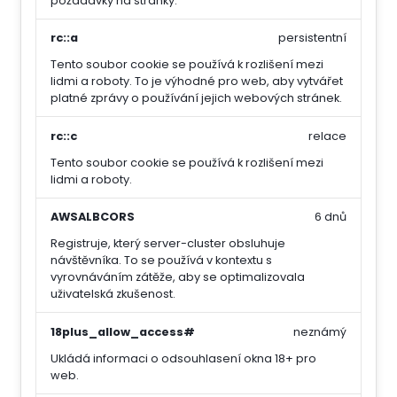
požadavky na stránky.
rc::a
persistentní
Tento soubor cookie se používá k rozlišení mezi
lidmi a roboty. To je výhodné pro web, aby vytvářet
platné zprávy o používání jejich webových stránek.
rc::c
relace
Tento soubor cookie se používá k rozlišení mezi
lidmi a roboty.
AWSALBCORS
6 dnů
Registruje, který server-cluster obsluhuje
návštěvníka. To se používá v kontextu s
vyrovnáváním zátěže, aby se optimalizovala
uživatelská zkušenost.
18plus_allow_access#
neznámý
Ukládá informaci o odsouhlasení okna 18+ pro
web.