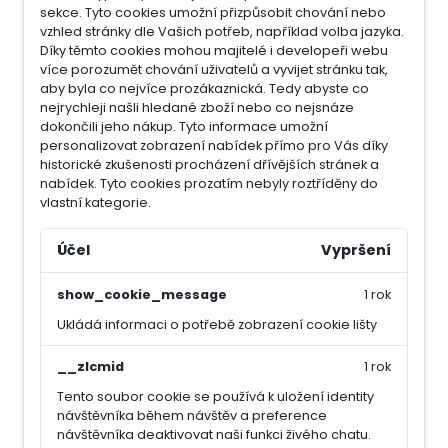
sekce.
Tyto cookies umožní přizpůsobit chování nebo
vzhled stránky dle Vašich potřeb, například volba jazyka.
Díky těmto cookies mohou majitelé i developeři webu
více porozumět chování uživatelů a vyvijet stránku tak,
aby byla co nejvíce prozákaznická. Tedy abyste co
nejrychleji našli hledané zboží nebo co nejsnáze
dokončili jeho nákup.
Tyto informace umožní
personalizovat zobrazení nabídek přímo pro Vás díky
historické zkušenosti procházení dřívějších stránek a
nabídek.
Tyto cookies prozatím nebyly roztříděny do
vlastní kategorie.
Účel
Vypršení
show_cookie_message
1 rok
Ukládá informaci o potřebě zobrazení cookie lišty
__zlcmid
1 rok
Tento soubor cookie se používá k uložení identity
návštěvníka během návštěv a preference
návštěvníka deaktivovat naši funkci živého chatu.