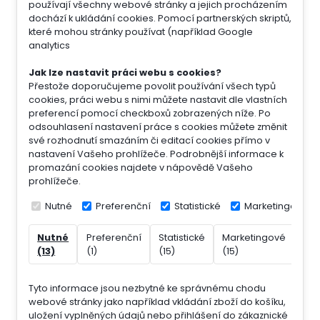
používají všechny webové stránky a jejich procházením
dochází k ukládání cookies. Pomocí partnerských skriptů,
které mohou stránky používat (například Google
analytics
Jak lze nastavit práci webu s cookies?
Přestože doporučujeme povolit používání všech typů
cookies, práci webu s nimi můžete nastavit dle vlastních
preferencí pomocí checkboxů zobrazených níže. Po
odsouhlasení nastavení práce s cookies můžete změnit
své rozhodnutí smazáním či editací cookies přímo v
nastavení Vašeho prohlížeče. Podrobnější informace k
promazání cookies najdete v nápovědě Vašeho
prohlížeče.
Nutné
Preferenční
Statistické
Marketingové
Nutné
Preferenční
Statistické
Marketingové
Nek
(13)
(1)
(15)
(15)
(7)
Tyto informace jsou nezbytné ke správnému chodu
webové stránky jako například vkládání zboží do košíku,
uložení vyplněných údajů nebo přihlášení do zákaznické