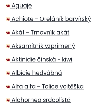
Aguaje
Achiote - Oreláník barvířský
Akát - Trnovník akát
Aksamitník vzpřímený
Aktinidie čínská - kiwi
Albície hedvábná
Alfa alfa - Tolice vojtěška
Alchornea srdcolistá