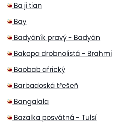
Ba ji tian
Bay
Badyáník pravý - Badyán
Bakopa drobnolistá - Brahmi
Baobab africký
Barbadoská třešeň
Bangalala
Bazalka posvátná - Tulsí