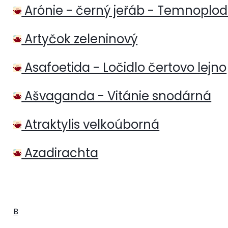
Arónie - černý jeřáb - Temnoplo
Artyčok zeleninový
Asafoetida - Ločidlo čertovo lejno
Ašvaganda - Vitánie snodárná
Atraktylis velkoúborná
Azadirachta
B