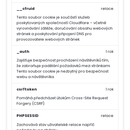
__cfruid
relace
Tento soubor cookie je součástí služeb
poskytovaných společností Cloudflare – včetně
vyrovnávání zátěže, doručování obsahu webových
stránek a poskytování připojení DNS pro
provozovatele webových stránek.
_auth
1 rok
Zajišťuje bezpečnost procházení návštěvníků tím,
že zabraňuje padělání požadavků mezi stránkami.
Tento soubor cookie je nezbytný pro bezpečnost
webu a návštěvníka.
csrftoken
1 rok
Pomáhá předcházet útokům Cross-Site Request
Forgery (CSRF).
PHPSESSID
relace
Zachovává stav uživatelské relace napříč