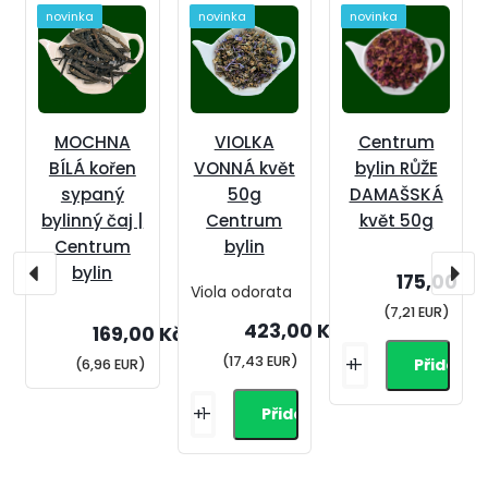
novinka
novinka
novinka
MOCHNA
VIOLKA
Centrum
BÍLÁ kořen
VONNÁ květ
bylin RŮŽE
sypaný
50g
DAMAŠSKÁ
bylinný čaj |
Centrum
květ 50g
Centrum
bylin
bylin
175,00 Kč
Viola odorata
(7,21 EUR)
423,00 Kč
169,00 Kč
(17,43 EUR)
+
-
(6,96 EUR)
+
-