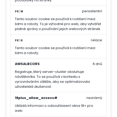
požadavky na stránky.
rc::a
persistentní
Tento soubor cookie se používá k rozlišení mezi
lidmi a roboty. To je výhodné pro web, aby vytvářet
platné zprávy o používání jejich webových stránek.
rc::c
relace
Tento soubor cookie se používá k rozlišení mezi
lidmi a roboty.
AWSALBCORS
6 dnů
Registruje, který server-cluster obsluhuje
návštěvníka. To se používá v kontextu s
vyrovnáváním zátěže, aby se optimalizovala
uživatelská zkušenost.
18plus_allow_access#
neznámý
Ukládá informaci o odsouhlasení okna 18+ pro
web.