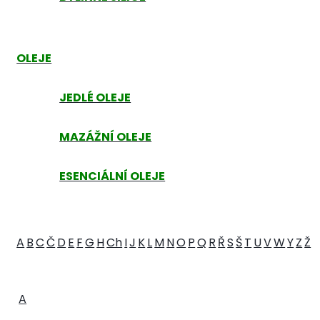
OLEJE
JEDLÉ OLEJE
MAZÁŽNÍ OLEJE
ESENCIÁLNÍ OLEJE
A
B
C
Č
D
E
F
G
H
Ch
I
J
K
L
M
N
O
P
Q
R
Ř
S
Š
T
U
V
W
Y
Z
Ž
A