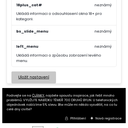
18plus_cat#
neznámý
Ukládá informaci o odsouhlasení okna 18+ pro
kategorii.
bs_slide_menu
neznámý
left_menu
neznámý
Ukládá informaci o způsobu zobrazení levého
menu.
Uložit nastavení
Podivejte se na
ČLÁNKY
, najdete spoustu inspirace, jak řešit mnoho
problémů. VYUŽIJTE NABÍDKU TÉMEŘ 700 DRUHŮ BYLIN. U telefonických
objednávek nabízíme 5% slevu. Btw může mi někdo vysvětlit, na co tu
celé dny civíte?
Přihlášení
Nová registrace