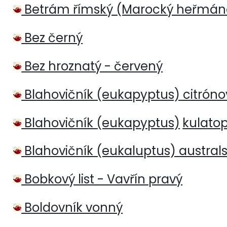
Betrám římský (Marocký heřmán
Bez černý
Bez hroznatý - červený
Blahovičník (eukapyptus) citróno
Blahovičník
(eukapyptus)
kulato
Blahovičník (eukaluptus)
austral
Bobkový list - Vavřín pravý
Boldovník vonný