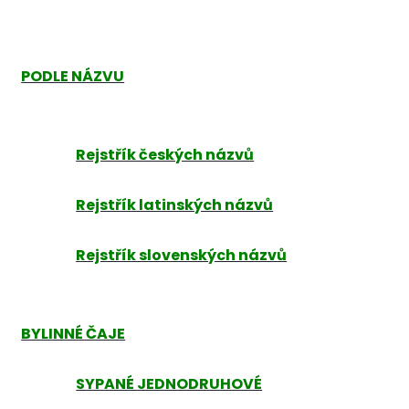
PODLE NÁZVU
Rejstřík českých názvů
Rejstřík latinských názvů
Rejstřík slovenských názvů
BYLINNÉ ČAJE
SYPANÉ JEDNODRUHOVÉ