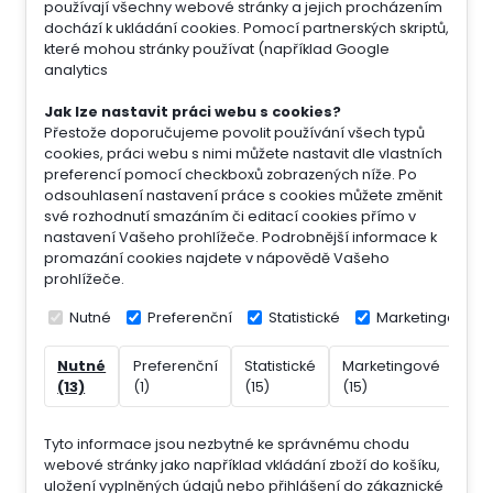
používají všechny webové stránky a jejich procházením
dochází k ukládání cookies. Pomocí partnerských skriptů,
které mohou stránky používat (například Google
analytics
Jak lze nastavit práci webu s cookies?
Přestože doporučujeme povolit používání všech typů
cookies, práci webu s nimi můžete nastavit dle vlastních
preferencí pomocí checkboxů zobrazených níže. Po
odsouhlasení nastavení práce s cookies můžete změnit
své rozhodnutí smazáním či editací cookies přímo v
nastavení Vašeho prohlížeče. Podrobnější informace k
promazání cookies najdete v nápovědě Vašeho
prohlížeče.
Nutné
Preferenční
Statistické
Marketingové
Nutné
Preferenční
Statistické
Marketingové
Nek
(13)
(1)
(15)
(15)
(7)
Tyto informace jsou nezbytné ke správnému chodu
webové stránky jako například vkládání zboží do košíku,
uložení vyplněných údajů nebo přihlášení do zákaznické