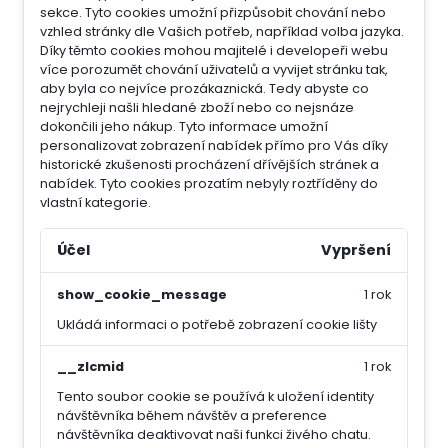
sekce.
Tyto cookies umožní přizpůsobit chování nebo
vzhled stránky dle Vašich potřeb, například volba jazyka.
Díky těmto cookies mohou majitelé i developeři webu
více porozumět chování uživatelů a vyvijet stránku tak,
aby byla co nejvíce prozákaznická. Tedy abyste co
nejrychleji našli hledané zboží nebo co nejsnáze
dokončili jeho nákup.
Tyto informace umožní
personalizovat zobrazení nabídek přímo pro Vás díky
historické zkušenosti procházení dřívějších stránek a
nabídek.
Tyto cookies prozatím nebyly roztříděny do
vlastní kategorie.
Účel
Vypršení
show_cookie_message
1 rok
Ukládá informaci o potřebě zobrazení cookie lišty
__zlcmid
1 rok
Tento soubor cookie se používá k uložení identity
návštěvníka během návštěv a preference
návštěvníka deaktivovat naši funkci živého chatu.